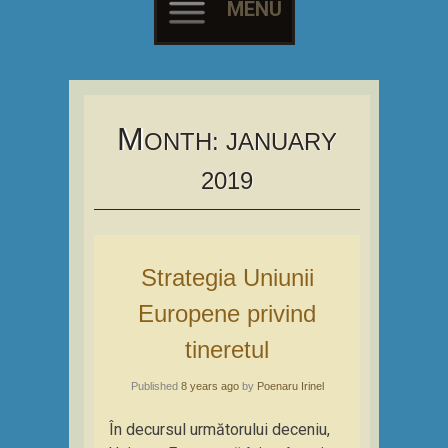
MENU
Skip
to
content
M
ONTH:
JANUARY
2019
Strategia Uniunii
Europene privind
tineretul
Published
8 years ago
by
Poenaru Irinel
În decursul următorului deceniu,