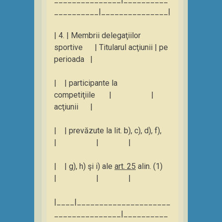
__________|_______________|
| 4. | Membrii delegaţiilor
sportive | Titularul acţiunii | pe
perioada |
| | participante la
competiţiile | |
acţiunii |
| | prevăzute la lit. b), c), d), f),
| | |
| | g), h) şi i) ale
art. 25
alin. (1)
| | |
|____|_____________________
_______________|__________