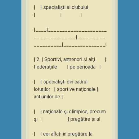
| | specialişti ai clubului
| | |
|____|_____________________
_______________|__________
__________|_______________|
| 2. | Sportivi, antrenori şi alţi |
Federaţiile | pe perioada |
| | specialişti din cadrul
loturilor | sportive naţionale |
acţiunilor de |
| | naţionale şi olimpice, precum
şi | | pregătire şi a|
| | cei aflaţi în pregătire la