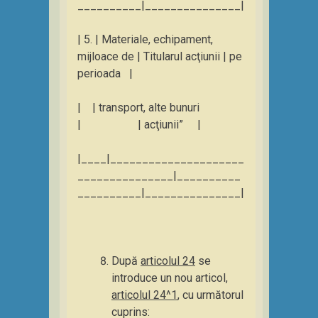
__________|_______________|
| 5. | Materiale, echipament,
mijloace de | Titularul acţiunii | pe
perioada |
| | transport, alte bunuri
| | acţiunii” |
|____|_____________________
_______________|__________
__________|_______________|
După
articolul 24
se
introduce un nou articol,
articolul 24^1
, cu următorul
cuprins: