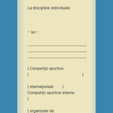
La discipline individuale:
– lei –
__________________________
__________________________
__________________________
| Competiţii sportive
| |
| internaţionale |
Competiţii sportive interne:
|
| organizate de: