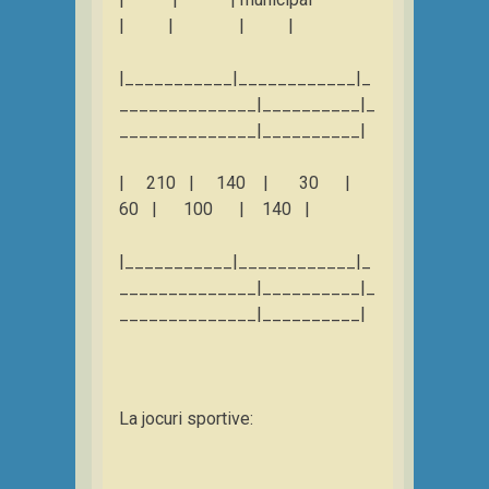
| | | |
|___________|____________|_
______________|__________|_
______________|__________|
| 210 | 140 | 30 |
60 | 100 | 140 |
|___________|____________|_
______________|__________|_
______________|__________|
La jocuri sportive: