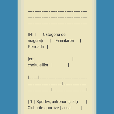
__________________________
__________________________
__________________________
|Nr. | Categoria de
asiguraţi | Finanţarea |
Perioada |
|crt.| |
cheltuielilor | |
|____|_____________________
_______________|__________
__________|_______________|
| 1. | Sportivi, antrenori şi alţi |
Cluburile sportive | anual |