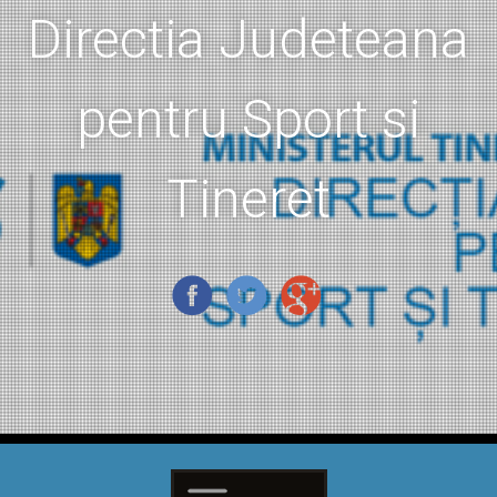
Directia Judeteana
pentru Sport si
Tineret