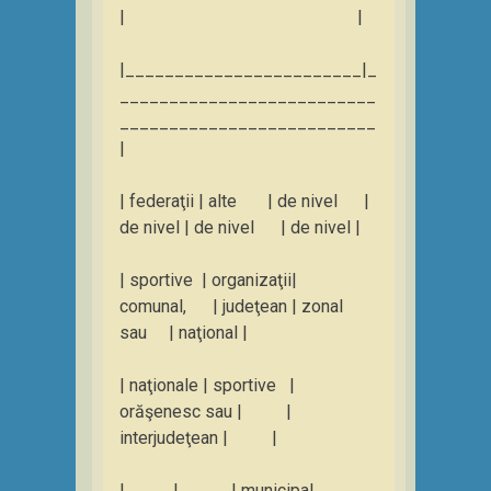
| |
|________________________|_
__________________________
__________________________
|
| federaţii | alte | de nivel |
de nivel | de nivel | de nivel |
| sportive | organizaţii|
comunal, | judeţean | zonal
sau | naţional |
| naţionale | sportive |
orăşenesc sau | |
interjudeţean | |
| | | municipal