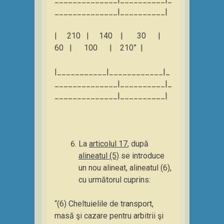
______________|__________|
| 210 | 140 | 30 |
60 | 100 | 210” |
|___________|____________|_
______________|__________|_
______________|__________|
La
articolul 17
, după
alineatul (5)
se introduce
un nou alineat, alineatul (6),
cu următorul cuprins:
“(6) Cheltuielile de transport,
masă şi cazare pentru arbitrii şi