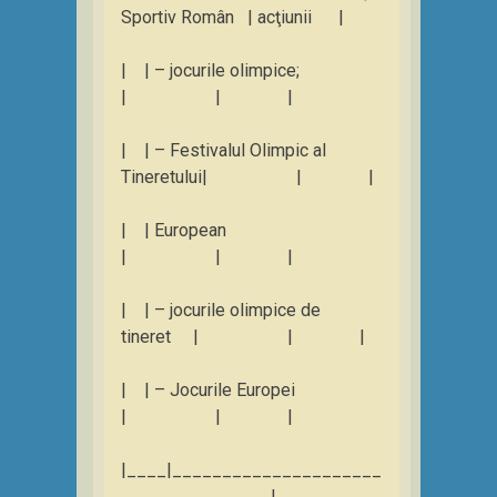
Sportiv Român | acţiunii |
| | – jocurile olimpice;
| | |
| | – Festivalul Olimpic al
Tineretului| | |
| | European
| | |
| | – jocurile olimpice de
tineret | | |
| | – Jocurile Europei
| | |
|____|_____________________
_______________|__________