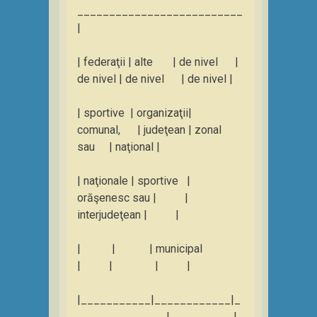
__________________________
|
| federaţii | alte | de nivel |
de nivel | de nivel | de nivel |
| sportive | organizaţii|
comunal, | judeţean | zonal
sau | naţional |
| naţionale | sportive |
orăşenesc sau | |
interjudeţean | |
| | | municipal
| | | |
|___________|____________|_
______________|__________|_