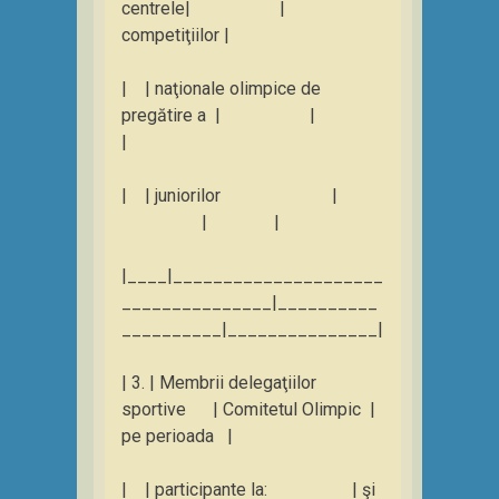
centrele| |
competiţiilor |
| | naţionale olimpice de
pregătire a | |
|
| | juniorilor |
| |
|____|_____________________
_______________|__________
__________|_______________|
| 3. | Membrii delegaţiilor
sportive | Comitetul Olimpic |
pe perioada |
| | participante la: | şi