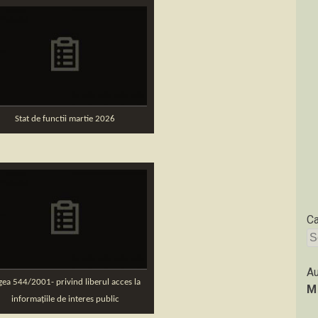
Stat de functii martie 2026
Ca
Se
for
Au
gea 544/2001- privind liberul acces la
M
informațiile de interes public