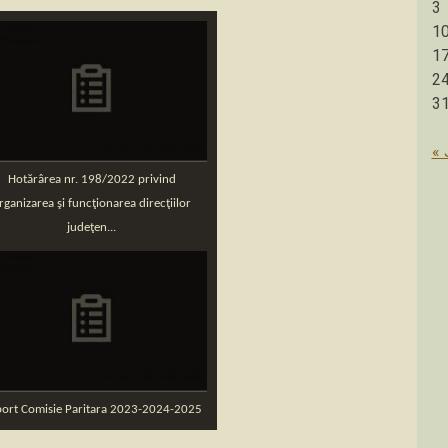
3
1
1
2
3
« 
Hotărârea nr. 198/2022 privind
rganizarea şi funcţionarea direcţiilor
judeţen...
ort Comisie Paritara 2023-2024-2025