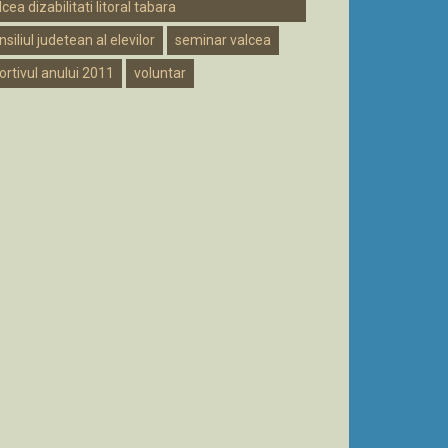
lcea dizabilitati litoral tabara
nsiliul judetean al elevilor
seminar valcea
ortivul anului 2011
voluntar