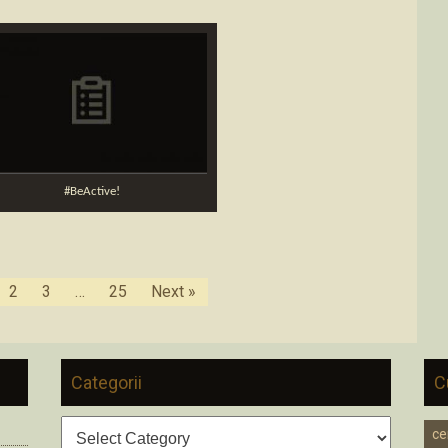
#BeActive!
2
3
…
25
Next »
Categorii
C
Categorii
ce