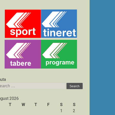
uta
arch
:
gust 2026
T
W
T
F
S
S
1
2