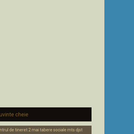
uvinte cheie
ntrul de tineret 2 mai tabere sociale mts djst