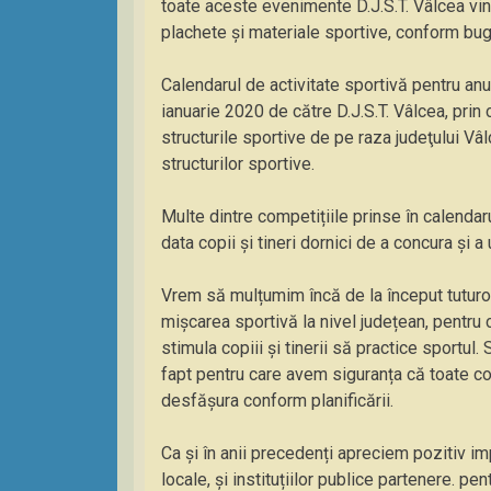
toate aceste evenimente D.J.S.T. Vâlcea vin
plachete și materiale sportive, conform bug
Calendarul de activitate sportivă pentru an
ianuarie 2020 de către D.J.S.T. Vâlcea, prin
structurile sportive de pe raza judeţului Vâ
structurilor sportive.
Multe dintre competițiile prinse în calendar
data copii și tineri dornici de a concura și 
Vrem să mulțumim încă de la început tuturor 
mișcarea sportivă la nivel județean, pentru
stimula copiii și tinerii să practice sportul.
fapt pentru care avem siguranța că toate com
desfășura conform planificării.
Ca și în anii precedenți apreciem pozitiv im
locale, și instituțiilor publice partenere. pen