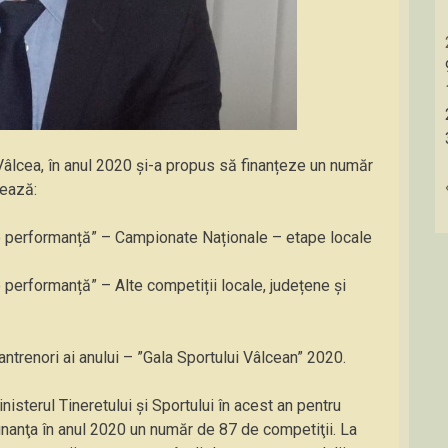
Vâlcea, în anul 2020 și-a propus să finanțeze un număr
mează:
 performanță” – Campionate Naționale – etape locale
performanță” – Alte competiții locale, județene și
antrenori ai anului – ”Gala Sportului Vâlcean” 2020.
sterul Tineretului și Sportului în acest an pentru
finanţa în anul 2020 un număr de 87 de competiţii. La