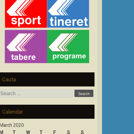
Cauta
Search
for:
Calendar
March 2020
M
T
W
T
F
S
S