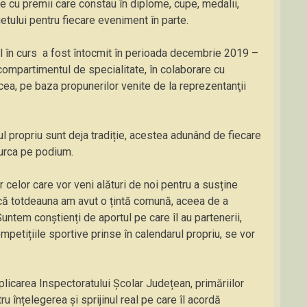
e cu premii care constau în diplome, cupe, medalii,
etului pentru fiecare eveniment în parte.
ul în curs a fost întocmit în perioada decembrie 2019 –
 compartimentul de specialitate, în colaborare cu
lcea, pe baza propunerilor venite de la reprezentanţii
ul propriu sunt deja tradiție, acestea adunând de fiecare
a urca pe podium.
celor care vor veni alături de noi pentru a susține
 că totdeauna am avut o țintă comună, aceea de a
 Suntem conștienți de aportul pe care îl au partenerii,
petițiile sportive prinse în calendarul propriu, se vor
plicarea Inspectoratului Școlar Județean, primăriilor
tru înțelegerea și sprijinul real pe care îl acordă