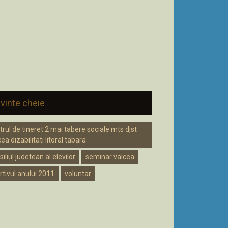
vinte cheie
trul de tineret 2 mai tabere sociale mts djst
ea dizabilitati litoral tabara
iliul judetean al elevilor
seminar valcea
rtivul anului 2011
voluntar