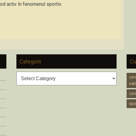
od activ în fenomenul sportiv.
Categorii
Cu
Categorii
cen
valc
cons
spo