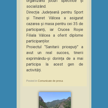
organizând jocuri specifice și
socializând.
Direcția Județeană pentru Sport
și Tineret Vâlcea a asigurat
cazarea și masa pentru cei 35 de
participanți, iar Crucea Roșie
Filiala Vâlcea a oferit diplome
participanților.
Proiectul “Sanitarii pricepuți” a
avut un real succes, tinerii
exprimându-și dorința de a mai
participa la acest gen de
activități.
Posted in
Comunicate de presa