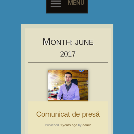
MENU
Skip
to
content
M
ONTH:
JUNE
2017
Comunicat de presă
Published
9 years ago
by
admin