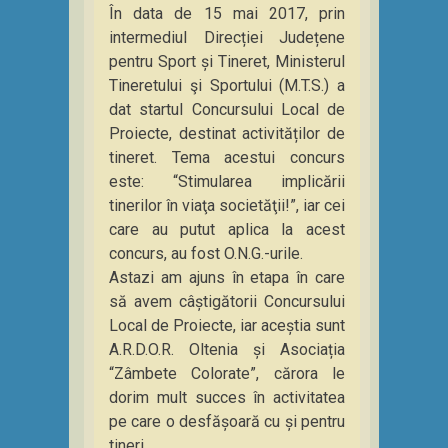
În data de 15 mai 2017, prin
intermediul Direcției Județene
pentru Sport și Tineret, Ministerul
Tineretului şi Sportului (M.T.S.) a
dat startul Concursului Local de
Proiecte, destinat activităților de
tineret. Tema acestui concurs
este: “Stimularea implicării
tinerilor în viaţa societăţii!”, iar cei
care au putut aplica la acest
concurs, au fost O.N.G.-urile.
Astazi am ajuns în etapa în care
să avem câștigătorii Concursului
Local de Proiecte, iar aceștia sunt
A.R.D.O.R. Oltenia și Asociația
“Zâmbete Colorate”, cărora le
dorim mult succes în activitatea
pe care o desfășoară cu și pentru
tineri.