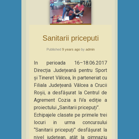
Sanitarii priceputi
Published
9 years ago
by
admin
In perioada 16–18.06.2017
Direcția Județeană pentru Sport
și Tineret Vâlcea, în parteneriat cu
Filiala Județeană Vâlcea a Crucii
Roșii, a desfășurat la Centrul de
Agrement Cozia a IVa ediție a
proiectului „Sanitarii pricepuți”.
Echipajele clasate pe primele trei
locuri in urma concursului
“Sanitarii pricepuți” desfășurat la
nivel județean, atât la gimnaziu