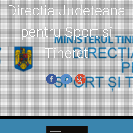
Directia Judeteana
pentru Sport si
Tineret