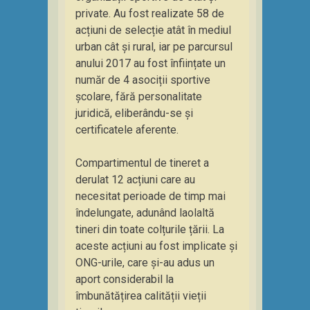
private. Au f
ost realizate 58 de
acțiuni de selecție atât în mediul
urban cât și rural, iar pe parcursul
anului 2017 au fost înființate un
număr de 4 asociții sportive
școlare, fără personalitate
juridică, eliberându-se și
certificatele aferente.
Compartimentul de tineret a
derulat 12 acțiuni care au
necesitat perioade de timp mai
îndelungate, adunând laolaltă
tineri din toate colțurile țării. La
aceste acțiuni au fost implicate și
ONG-urile, care și-au adus un
aport considerabil la
îmbunătățirea calității vieții