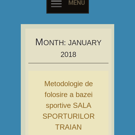
MENU
Skip
to
content
M
ONTH:
JANUARY
2018
Metodologie de
folosire a bazei
sportive SALA
SPORTURILOR
TRAIAN