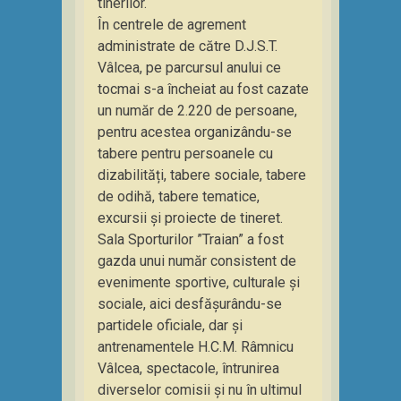
tinerilor.
În centrele de agrement
administrate de către D.J.S.T.
Vâlcea, pe parcursul anului ce
tocmai s-a încheiat au fost cazate
un număr de 2.220 de persoane,
pentru acestea organizându-se
tabere pentru persoanele cu
dizabilități, tabere sociale, tabere
de odihă, tabere tematice,
excursii și proiecte de tineret.
Sala Sporturilor ”Traian” a fost
gazda unui număr consistent de
evenimente sportive, culturale și
sociale, aici desfășurându-se
partidele oficiale, dar și
antrenamentele H.C.M. Râmnicu
Vâlcea, spectacole, întrunirea
diverselor comisii și nu în ultimul