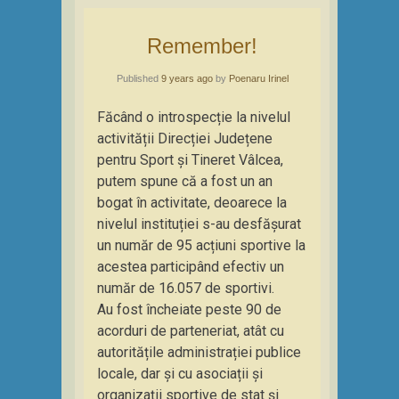
Remember!
Published
9 years ago
by
Poenaru Irinel
Făcând o introspecție la nivelul
activității Direcției Județene
pentru Sport și Tineret Vâlcea,
putem spune că a fost un an
bogat în activitate, deoarece la
nivelul instituției s-au desfășurat
un număr de 95 acțiuni sportive la
acestea participând efectiv un
număr de 16.057 de sportivi.
Au fost încheiate peste 90 de
acorduri de parteneriat, atât cu
autoritățile administrației publice
locale, dar și cu asociații și
organizații sportive de stat și