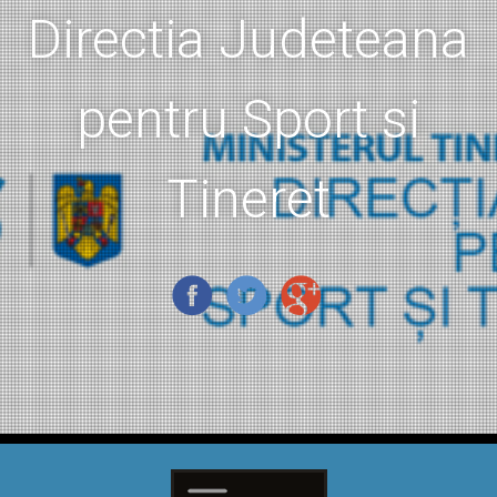
Directia Judeteana
pentru Sport si
Tineret