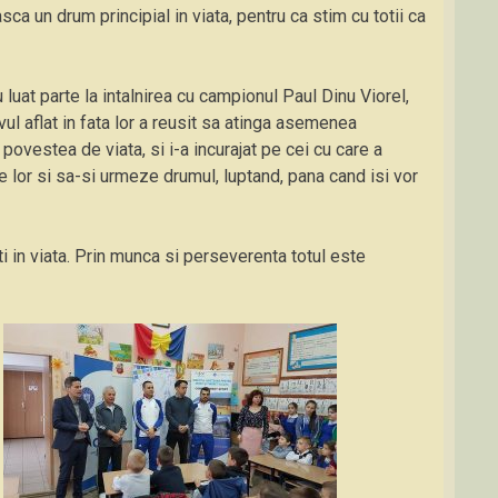
sca un drum principial in viata, pentru ca stim cu totii ca
 luat parte la intalnirea cu campionul Paul Dinu Viorel,
vul aflat in fata lor a reusit sa atinga asemenea
ovestea de viata, si i-a incurajat pe cei cu care a
le lor si sa-si urmeze drumul, luptand, pana cand isi vor
i in viata. Prin munca si perseverenta totul este