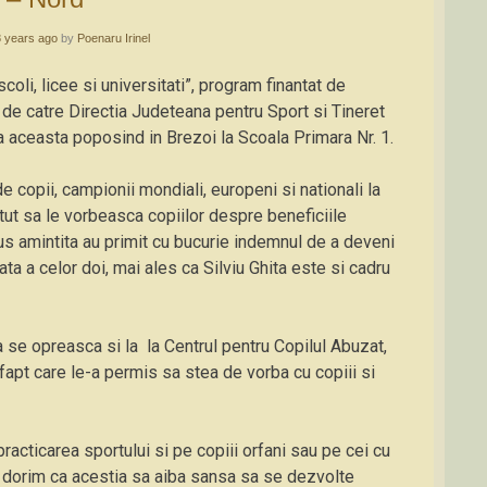
8 years ago
by
Poenaru Irinel
coli, licee si universitati”, program finantat de
t de catre Directia Judeteana pentru Sport si Tineret
ta aceasta poposind in Brezoi la Scoala Primara Nr. 1.
 copii, campionii mondiali, europeni si nationali la
utut sa le vorbeasca copiilor despre beneficiile
 sus amintita au primit cu bucurie indemnul de a deveni
ta a celor doi, mai ales ca Silviu Ghita este si cadru
 se opreasca si la la Centrul pentru Copilul Abuzat,
 fapt care le-a permis sa stea de vorba cu copiii si
racticarea sportului si pe copiii orfani sau pe cei cu
ne dorim ca acestia sa aiba sansa sa se dezvolte