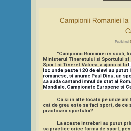
Campionii Romaniei la Liceul Tehnologic de Turism din
C
Published
”Campionii Romaniei in scoli, li
Ministerul Tineretului si Sportului s
Sport si Tineret Valcea, a ajuns si la
L
loc unde peste 120 de elevi au putut 
romanesc, si anume Paul Dinu, un spo
sa auda cantand imnul de stat al Rom
Mondiale, Campionate Europene si C
Ca si in alte locatii pe unde am fo
cat de greu este sa faci sport, de ce 
practicarii sportului?
La aceste intrebari au putut pr
sa practice orice forma de sport, pent