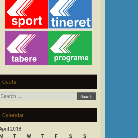
Cauta
Search
for:
Calendar
April 2018
M
T
W
T
F
S
S