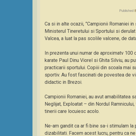
Published
Ca si in alte ocazii, ”Campionii Romaniei in s
Ministerul Tineretului si Sportului si derula
Valcea, a luat la pas scolile valcene, de da
In prezenta unui numar de aproximatv 100 de
karate Paul Dinu Viorel si Ghita Silviu, au p
practicarii sportului. Copiii din scoala mai
sportiv. Au fost fascinati de povestea de via
didactic in Brezoi.
Campionii Romaniei, au avut amabilitatea sa
Neglijat, Exploatat – din Nordul Ramnicului,
tinerii care locuiesc acolo.
Ne-am gandit ca ar fi bine sa-i stimulam la p
dizabilitati. Facem acest lucru, pentru ca 