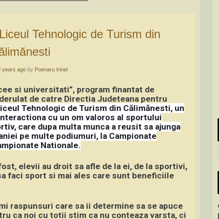
ălimănesti
8 years ago
by
Poenaru Irinel
cee si universitati”, program finantat de
i derulat de catre Directia Judeteana pentru
iceul Tehnologic de Turism din Călimănesti, un
interactiona cu un om valoros al sportului
rtiv, care dupa multa munca a reusit sa ajunga
aniei pe multe podiumuri, la Campionate
ampionate Nationale.
st, elevii au droit sa afle de la ei, de la sportivi,
sa faci sport si mai ales care sunt beneficiile
imi raspunsuri care sa ii determine sa se apuce
ru ca noi cu totii stim ca nu conteaza varsta, ci