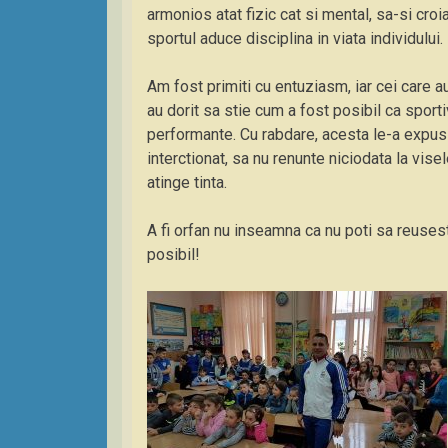
armonios atat fizic cat si mental, sa-si croia
sportul aduce disciplina in viata individului.
Am fost primiti cu entuziasm, iar cei care au
au dorit sa stie cum a fost posibil ca sporti
performante. Cu rabdare, acesta le-a expus p
interctionat, sa nu renunte niciodata la vise
atinge tinta.
A fi orfan nu inseamna ca nu poti sa reusest
posibil!