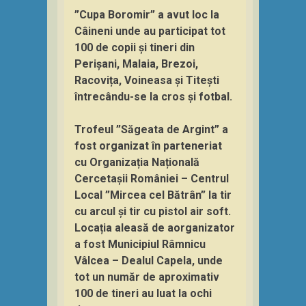
”Cupa Boromir” a avut loc la
Câineni unde au participat tot
100 de copii și tineri din
Perișani, Malaia, Brezoi,
Racovița, Voineasa și Titești
întrecându-se la cros și fotbal.
Trofeul ”Săgeata de Argint” a
fost organizat în parteneriat
cu Organizația Națională
Cercetașii României – Centrul
Local ”Mircea cel Bătrân” la tir
cu arcul și tir cu pistol air soft.
Locația aleasă de aorganizator
a fost Municipiul Râmnicu
Vâlcea – Dealul Capela, unde
tot un număr de aproximativ
100 de tineri au luat la ochi