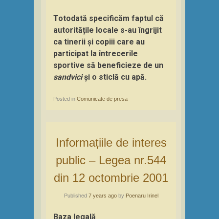
Totodată specificăm faptul că
autoritățile locale s-au îngrijit
ca tinerii și copiii care au
participat la întrecerile
sportive să beneficieze de un
sandvici
și o sticlă cu apă.
Posted in
Comunicate de presa
Informațiile de interes
public – Legea nr.544
din 12 octombrie 2001
Published
7 years ago
by
Poenaru Irinel
Baza legală