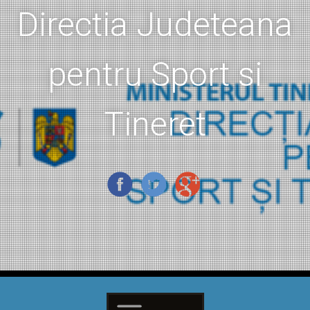
Directia Judeteana
pentru Sport si
Tineret