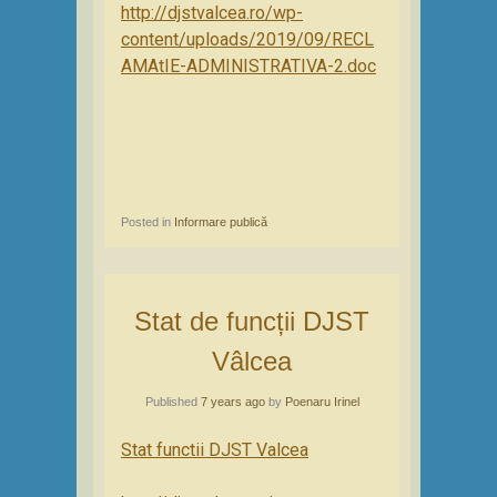
http://djstvalcea.ro/wp-
content/uploads/2019/09/RECL
AMAtIE-ADMINISTRATIVA-2.doc
Posted in
Informare publică
Stat de funcții DJST
Vâlcea
Published
7 years ago
by
Poenaru Irinel
Stat functii DJST Valcea