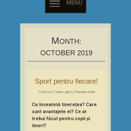
MENU
Skip
to
content
M
ONTH:
OCTOBER 2019
Sport pentru fiecare!
Published
7 years ago
by
Poenaru Irinel
Ce înseamnă tinerețea? Care
sunt avantajele ei? Ce ar
trebui făcut pentru copii și
tineri?