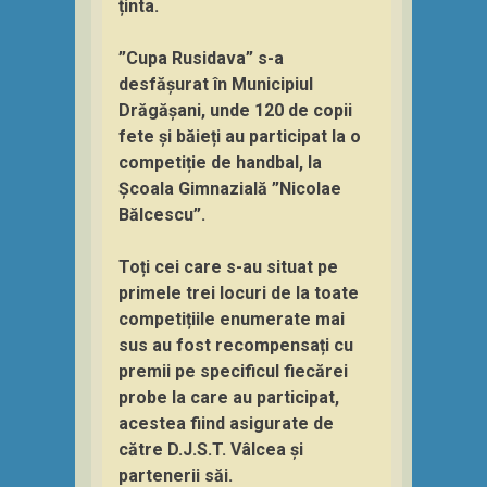
ținta.
”Cupa Rusidava” s-a
desfășurat în Municipiul
Drăgășani, unde 120 de copii
fete și băieți au participat la o
competiție de handbal, la
Școala Gimnazială ”Nicolae
Bălcescu”.
Toți cei care s-au situat pe
primele trei locuri de la toate
competițiile enumerate mai
sus au fost recompensați cu
premii pe specificul fiecărei
probe la care au participat,
acestea fiind asigurate de
către D.J.S.T. Vâlcea și
partenerii săi.