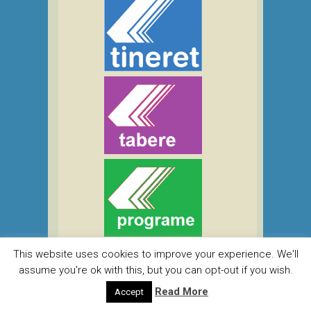
This website uses cookies to improve your experience. We'll
assume you're ok with this, but you can opt-out if you wish.
Cauta
Read More
Accept
Search