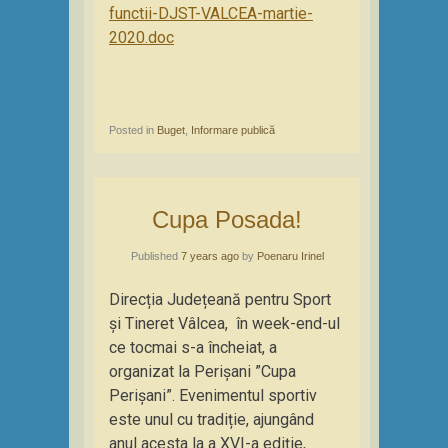
functii-DJST-VALCEA-martie-
2020.doc
Posted in
Buget
,
Informare publică
Cupa Posada!
Published
7 years ago
by
Poenaru Irinel
Direcția Județeană pentru Sport
și Tineret Vâlcea, în week-end-ul
ce tocmai s-a încheiat, a
organizat la Perișani ”Cupa
Perișani”. Evenimentul sportiv
este unul cu tradiție, ajungând
anul acesta la a XVI-a ediție,