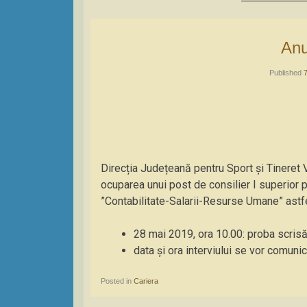
An
Published
Direcția Județeană pentru Sport și Tineret
ocuparea unui post de consilier I superior 
”Contabilitate-Salarii-Resurse Umane” astfe
28 mai 2019, ora 10.00: proba scrisă
data și ora interviului se vor comunica
Posted in
Cariera