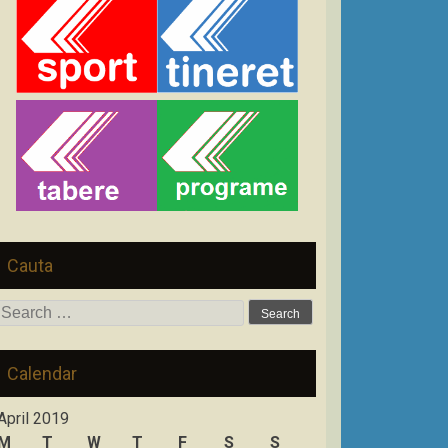
Cauta
Search
for:
Calendar
April 2019
M
T
W
T
F
S
S