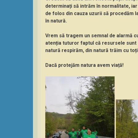
determinați să intrăm în normalitate, i
de folos din cauza uzurii să procedăm l
în natură.
Vrem să tragem un semnal de alarmă cu 
atenția tuturor faptul că resursele sunt 
natură respirăm, din natură trăim cu toții
Dacă protejăm natura avem viață!