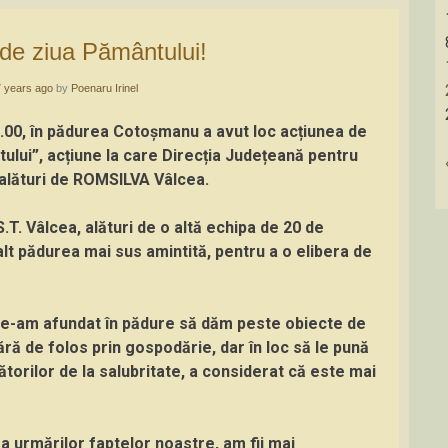
r de ziua Pământului!
7 years ago
by
Poenaru Irinel
00, în pădurea Cotoșmanu a avut loc acțiunea de
ului”, acțiune la care Direcția Județeană pentru
 alături de ROMSILVA Vâlcea.
.T. Vâlcea, alături de o altă echipa de 20 de
lt pădurea mai sus amintită, pentru a o elibera de
ne-am afundat în pădure să dăm peste obiecte de
ără de folos prin gospodărie, dar în loc să le pună
torilor de la salubritate, a considerat că este mai
 urmărilor faptelor noastre, am fii mai