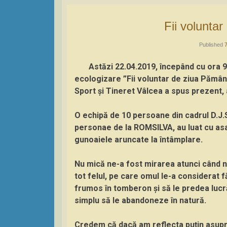
Fii volunta
Published
Astăzi 22.04.2019, începând cu ora 9.
ecologizare ”Fii voluntar de ziua Pământ
Sport și Tineret Vâlcea a spus prezent,
O echipă de 10 persoane din cadrul D.J.S
personae de la ROMSILVA, au luat cu asa
gunoaiele aruncate la întâmplare.
Nu mică ne-a fost mirarea atunci când 
tot felul, pe care omul le-a considerat f
frumos în tomberon și să le predea lucră
simplu să le abandoneze în natură.
Credem că dacă am reflecta puțin asupra