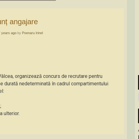
unț angajare
7 years ago
by
Poenaru Irinel
 Vâlcea, organizează concurs de recrutare pentru
pe durată nedeterminată în cadrul compartimentului
l:
;
 ulterior.