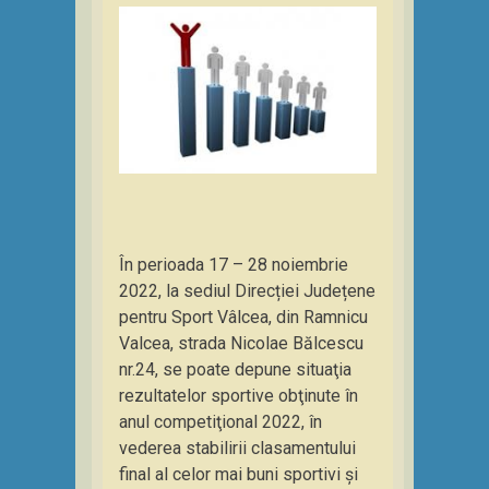
În perioada 17 – 28 noiembrie
2022, la sediul Direcției Județene
pentru Sport Vâlcea, din Ramnicu
Valcea, strada Nicolae Bălcescu
nr.24, se poate depune situaţia
rezultatelor sportive obţinute în
anul competiţional 2022, în
vederea stabilirii clasamentului
final al celor mai buni sportivi și