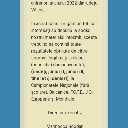
antrenori ai anului 2022 din județul
Vâlcea.
În acest sens îi rugăm pe toți cei
interesați să depună la sediul
nostru materialul întocmit, acesta
trebuind să conțină toate
rezultatele obţinute de către
sportivii legitimați la clubul
(asociația) dumneavoastră,
(cadeţi, juniori I, juniori II,
tineret și seniori)
, la
Campionatele Naţionale (fără
şcolare), Balcanice, F.O.T.E., J.O.,
Europene și Mondiale.
Director executiv,
Marinescu Bogdan