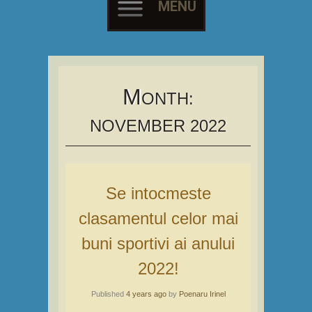
MENU
Skip
to
content
M
ONTH:
NOVEMBER 2022
Se intocmeste
clasamentul celor mai
buni sportivi ai anului
2022!
Published
4 years ago
by
Poenaru Irinel