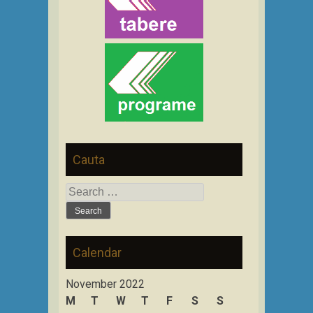
Cauta
Search
for:
Calendar
November 2022
M
T
W
T
F
S
S