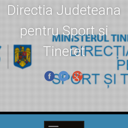
Directia Judeteana
pentru Sport si
Tineret