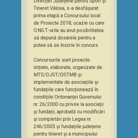
Direcției Județene pentru Sport și
Tineret Vâlcea, s-a desfășurat
prima etapă a Concursului local
de Proiecte 2018, ocazie cu care
O.NG.T.-urile au avut posibilitatea
să depună dosarele pentru a
putea să se înscrie în concurs.
Concursurile sunt proiecte
inițiate, elaborate, organizate de
MTS/DJST/DSTMB și
implementate de asociațiile şi
fundaţiile care funcţionează în
condiţiile Ordonanței Guvernului
nr. 26/2000 cu privire la asociații
și fundații, aprobată cu modificări
şi completări prin Legea nr.
246/2005 și fundațiile județene
pentru tineret și a municipiului