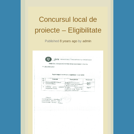
Concursul local de
proiecte – Eligibilitate
Published
8 years ago
by
admin