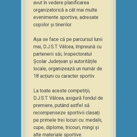
avut în vedere planificarea
organizatorică a cât mai multe
evenimente sportive, adresate
copiilor și tinerilor.
Așa se face că pe parcursul lunii
mai, D.J.S.T. Vâlcea, împreună cu
partenerii săi, Inspectoratul
Școlar Județean și autoritățile
locale, organizează un număr de
18 acțiuni cu caracter sportiv.
La toate aceste competiții,
D.J.S.T. Vâlcea, asigură fondul de
premiere, putând astfel să
recompenseze sportivii clasați
pe primele trei locuri cu: medalii,
cupe, diplome, tricouri, mingi și
alte materiale sportive.