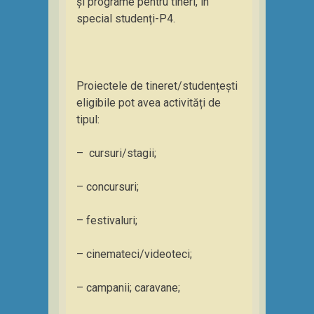
și programe pentru tineri, în
special studenți-P4.
Proiectele de tineret/studențești
eligibile pot avea activități de
tipul:
– cursuri/stagii;
– concursuri;
– festivaluri;
– cinemateci/videoteci;
– campanii; caravane;