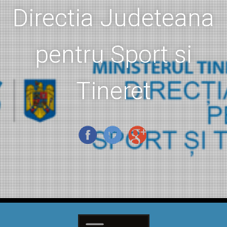
Directia Judeteana
pentru Sport si
Tineret