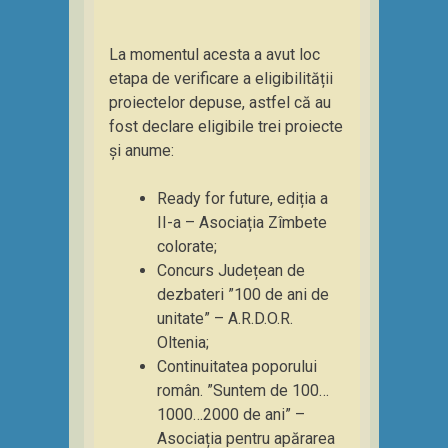
La momentul acesta a avut loc
etapa de verificare a eligibilității
proiectelor depuse, astfel că au
fost declare eligibile trei proiecte
și anume:
Ready for future, ediția a
II-a – Asociația Zîmbete
colorate;
Concurs Județean de
dezbateri ”100 de ani de
unitate” – A.R.D.O.R.
Oltenia;
Continuitatea poporului
român. ”Suntem de 100…
1000…2000 de ani” –
Asociația pentru apărarea