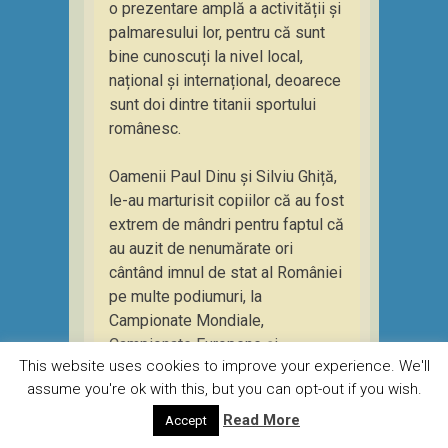
o prezentare amplă a activității și
palmaresului lor, pentru că sunt
bine cunoscuți la nivel local,
național și internațional, deoarece
sunt doi dintre titanii sportului
românesc.
Oamenii Paul Dinu și Silviu Ghiță,
le-au marturisit copiilor că au fost
extrem de mândri pentru faptul că
au auzit de nenumărate ori
cântând imnul de stat al României
pe multe podiumuri, la
Campionate Mondiale,
Campionate Europene și
This website uses cookies to improve your experience. We'll
Campionate Naționale de Karate
assume you're ok with this, but you can opt-out if you wish.
Shotokan.
Read More
Accept
Copiii au putut sa afle direct de la