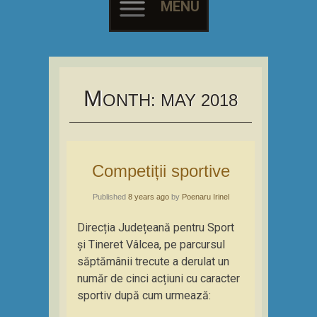
MENU
Skip
to
content
M
ONTH:
MAY 2018
Competiții sportive
Published
8 years ago
by
Poenaru Irinel
Direcția Județeană pentru Sport
și Tineret Vâlcea, pe parcursul
săptămânii trecute a derulat un
număr de cinci acțiuni cu caracter
sportiv după cum urmează: