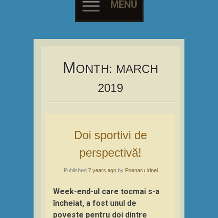
MENU
Skip
to
content
M
ONTH:
MARCH
2019
Doi sportivi de
perspectivă!
Published
7 years ago
by
Poenaru Irinel
Week-end-ul care tocmai s-a
încheiat, a fost unul de
poveste pentru doi dintre