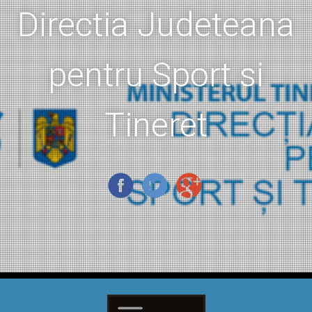
Directia Judeteana
pentru Sport si
Tineret