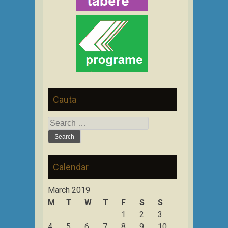
Cauta
Search
for:
Calendar
March 2019
M
T
W
T
F
S
S
1
2
3
4
5
6
7
8
9
10