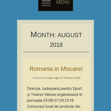
MENU
Skip
to
content
M
ONTH:
AUGUST
2018
Romania in Miscare!
Published
8 years ago
by
Poenaru Irinel
Direcția Județeană pentru Sport
și Tineret Vâlcea organizează în
perioada 29.08-07.09.2018
Concursul local de proiecte din