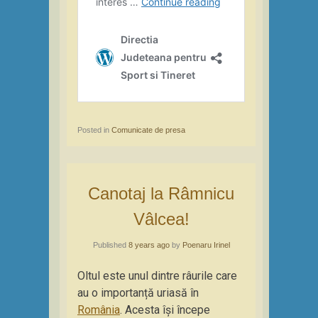
Posted in
Comunicate de presa
Canotaj la Râmnicu
Vâlcea!
Published
8 years ago
by
Poenaru Irinel
Oltul este unul dintre râurile care
au o importanță uriasă în
România
. Acesta își începe