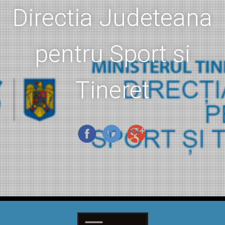
Directia Judeteana
pentru Sport si
Tineret