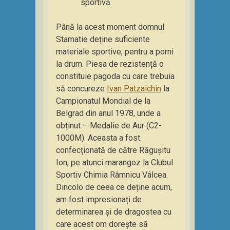
sportivă.
Până la acest moment domnul
Stamatie deține suficiente
materiale sportive, pentru a porni
la drum. Piesa de rezistență o
constituie pagoda cu care trebuia
să concureze
Ivan Patzaichin
la
Campionatul Mondial de la
Belgrad din anul 1978, unde a
obținut – Medalie de Aur (C2-
1000M). Aceasta a fost
confecționată de către Răgușitu
Ion, pe atunci marangoz la Clubul
Sportiv Chimia Râmnicu Vâlcea.
Dincolo de ceea ce deține acum,
am fost impresionați de
determinarea și de dragostea cu
care acest om dorește să