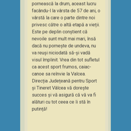
pornească la drum, aceast lucru
facându-l la vârsta de 57 de ani, o
vârstă la care o parte dintre noi
privesc către o altă etapă a vieții.
Este pe deplin conștient că
nevoile sunt mult mai mari, însă
dacă nu pornește de undeva, nu
va reuși niciodată să-și vadă
visul împlinit. Vrea din tot sufletul
ca acest sport frumos, caiac-
canoe sa reînvie la Valcea.
Direcția Județeană pentru Sport
și Tineret Vâlcea vă dorește
succes și vă asigură că vă va fi
alături cu tot ceea ce îi stă în
putință!