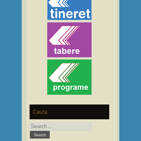
Cauta
Search
for: