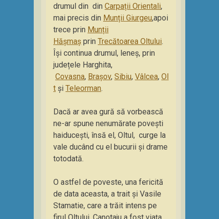
drumul din din
Carpații Orientali
,
mai precis din
Munții Giurgeu
,apoi
trece prin
Munții
Hășmaș
prin
Trecătoarea Oltului
.
Își continua drumul, leneș, prin
județele Harghita,
Covasna
,
Brașov
,
Sibiu
,
Vâlcea
,
Ol
t
și
Teleorman
.
Dacă ar avea gură să vorbească
ne-ar spune nenumărate povești
haiducești, însă el, Oltul, curge la
vale ducând cu el bucurii și drame
totodată.
O astfel de poveste, una fericită
de data aceasta, a trait și Vasile
Stamatie, care a trăit intens pe
firul Oltului. Canotaju a fost viața