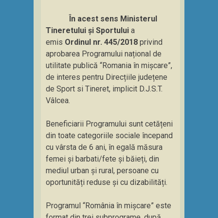
În acest sens Ministerul
Tineretului și Sportului
a
emis
Ordinul nr. 445/2018
privind
aprobarea Programului național de
utilitate publică “Romania în mișcare”,
de interes pentru Direcțiile județene
de Sport si Tineret, implicit D.J.S.T.
Vâlcea.
Beneficiarii Programului sunt cetățeni
din toate categoriile sociale începand
cu vârsta de 6 ani, în egală măsura
femei și barbati/fete și băieți, din
mediul urban și rural, persoane cu
oportunități reduse și cu dizabilități.
Programul “România în mișcare” este
format din trei subprograme, după