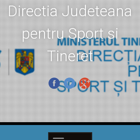
Directia Judeteana
pentru Sport si
Tineret