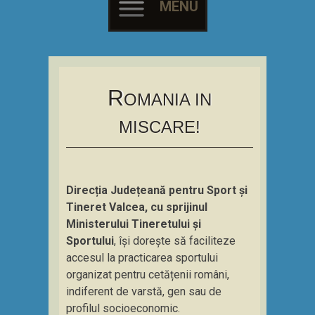
MENU
Skip
to
content
R
OMANIA IN
MISCARE!
Direcția Județeană pentru Sport și
Tineret Valcea, cu sprijinul
Ministerului Tineretului și
Sportului
, își dorește să faciliteze
accesul la practicarea sportului
organizat pentru cetățenii români,
indiferent de varstă, gen sau de
profilul socioeconomic.