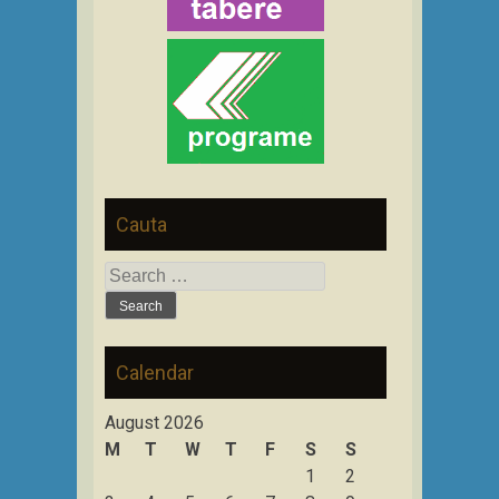
Cauta
Search
for:
Calendar
August 2026
M
T
W
T
F
S
S
1
2