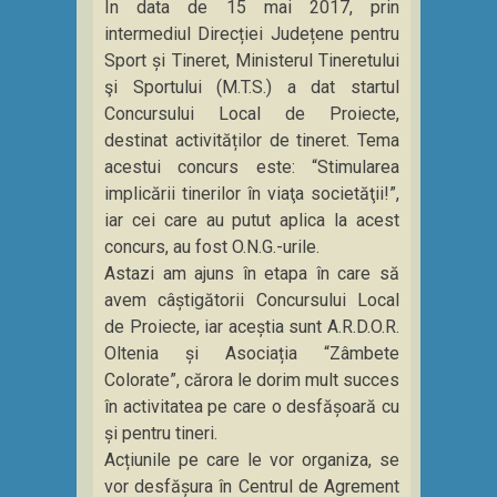
În data de 15 mai 2017, prin
intermediul Direcției Județene pentru
Sport și Tineret, Ministerul Tineretului
şi Sportului (M.T.S.) a dat startul
Concursului Local de Proiecte,
destinat activităților de tineret. Tema
acestui concurs este: “Stimularea
implicării tinerilor în viaţa societăţii!”,
iar cei care au putut aplica la acest
concurs, au fost O.N.G.-urile.
Astazi am ajuns în etapa în care să
avem câștigătorii Concursului Local
de Proiecte, iar aceștia sunt A.R.D.O.R.
Oltenia și Asociația “Zâmbete
Colorate”, cărora le dorim mult succes
în activitatea pe care o desfășoară cu
și pentru tineri.
Acțiunile pe care le vor organiza, se
vor desfășura în Centrul de Agrement