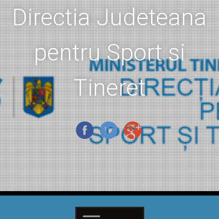
Directia Judeteana
pentru Sport si
Tineret