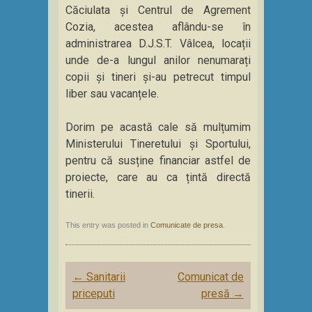
Căciulata și Centrul de Agrement
Cozia, acestea aflându-se în
administrarea D.J.S.T. Vâlcea, locații
unde de-a lungul anilor nenumarați
copii și tineri și-au petrecut timpul
liber sau vacanțele.
Dorim pe acastă cale să mulțumim
Ministerului Tineretului și Sportului,
pentru că susține financiar astfel de
proiecte, care au ca țintă directă
tinerii.
This entry was posted in
Comunicate de presa
.
Post
←
Sanitarii
Comunicat de
navigation
priceputi
presă
→