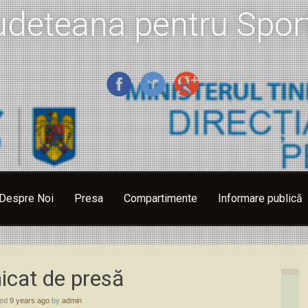
udeteana pentru Sport
Despre Noi
Presa
Compartimente
Informare publică
cat de presă
hed
9 years ago
by
admin