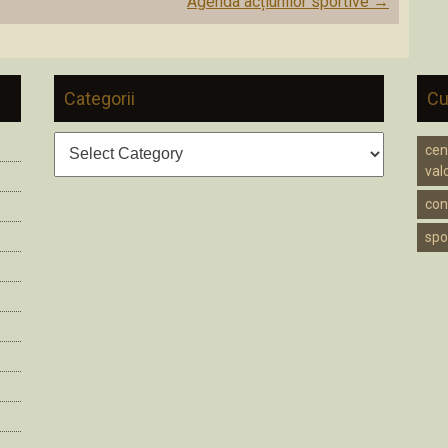
Agenda acțiunilor sportive
→
Categorii
Cu
Categorii
cen
valc
cons
spo