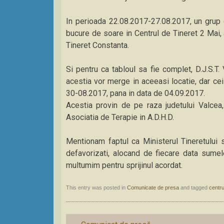
In perioada 22.08.2017-27.08.2017, un grup 
bucure de soare in Centrul de Tineret 2 Mai, 
Tineret Constanta.
Si pentru ca tabloul sa fie complet, D.J.S.T. 
acestia vor merge in aceeasi locatie, dar cei
30-08.2017, pana in data de 04.09.2017.
Acestia provin de pe raza judetului Valcea,
Asociatia de Terapie in A.D.H.D.
Mentionam faptul ca Ministerul Tineretului si 
defavorizati, alocand de fiecare data sumel
multumim pentru sprijinul acordat.
This entry was posted in
Comunicate de presa
and tagged
centru