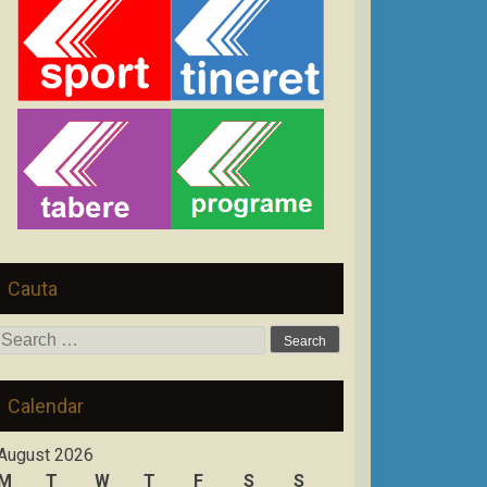
Cauta
Search
for:
Calendar
August 2026
M
T
W
T
F
S
S