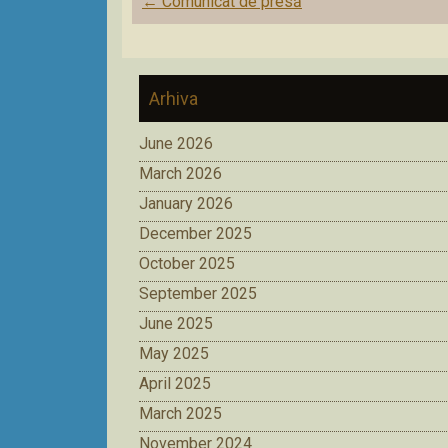
Post
←
Comunicat de presă
navigation
Arhiva
June 2026
March 2026
January 2026
December 2025
October 2025
September 2025
June 2025
May 2025
April 2025
March 2025
November 2024