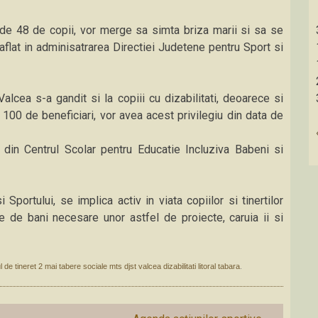
de 48 de copii, vor merge sa simta briza marii si sa se
aflat in adminisatrarea Directiei Judetene pentru Sport si
Valcea s-a gandit si la copiii cu dizabilitati, deoarece si
 100 de beneficiari, vor avea acest privilegiu din data de
 din Centrul Scolar pentru Educatie Incluziva Babeni si
Sportului, se implica activ in viata copiilor si tinertilor
e de bani necesare unor astfel de proiecte, caruia ii si
l de tineret 2 mai tabere sociale mts djst valcea dizabilitati litoral tabara
.