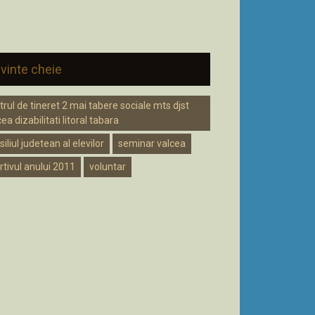
vinte cheie
trul de tineret 2 mai tabere sociale mts djst
ea dizabilitati litoral tabara
iliul judetean al elevilor
seminar valcea
rtivul anului 2011
voluntar