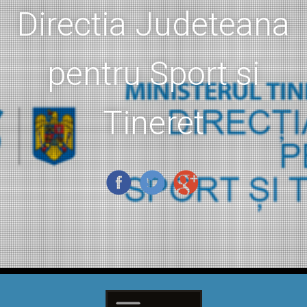
Directia Judeteana
pentru Sport si
Tineret