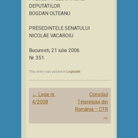
DEPUTATILOR
BOGDAN OLTEANU
PRESEDINTELE SENATULUI
NICOLAE VACAROIU
Bucuresti, 21 iulie 2006.
Nr. 351.
This entry was posted in
Legislatie
.
Post
←
Lege nr.
Consiliul
navigation
4/2008
Tineretului din
România – CTR
→