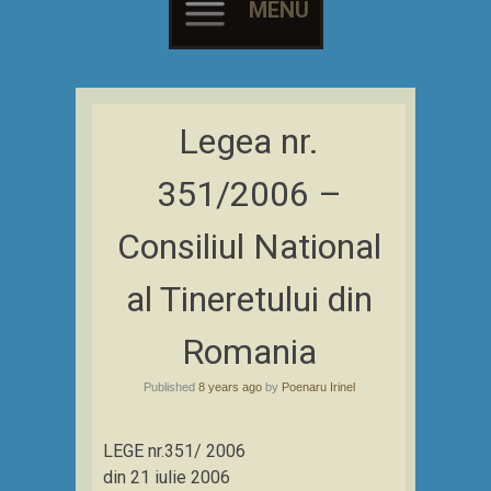
MENU
Skip
to
Legea nr.
content
351/2006 –
Consiliul National
al Tineretului din
Romania
Published
8 years ago
by
Poenaru Irinel
LEGE nr.351/ 2006
din 21 iulie 2006