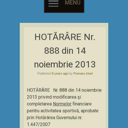
MENU
Skip
to
HOTĂRÂRE Nr.
content
888 din 14
noiembrie 2013
Published
8 years ago
by
Poenaru Irinel
HOTĂRÂRE Nr. 888 din 14 noiembrie
2013 privind modificarea şi
completarea
Normelor
financiare
pentru activitatea sportivă, aprobate
prin Hotărârea Guvernului nr.
1.447/2007