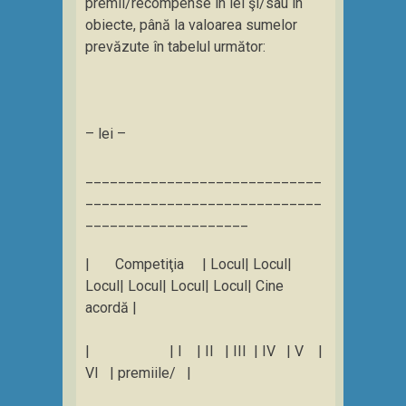
premii/recompense în lei şi/sau în
obiecte, până la valoarea sumelor
prevăzute în tabelul următor:
– lei –
_____________________________
_____________________________
____________________
| Competiţia | Locul| Locul|
Locul| Locul| Locul| Locul| Cine
acordă |
| | I | II | III | IV | V |
VI | premiile/ |