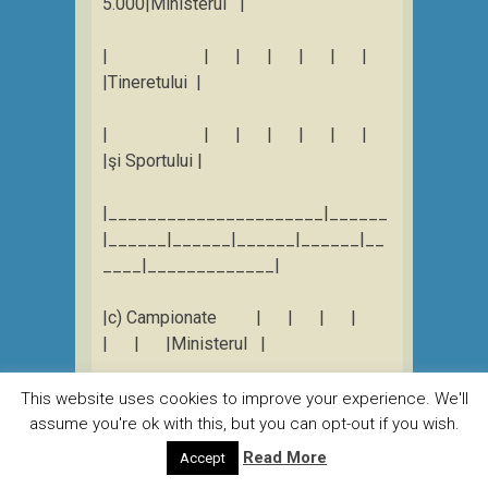
5.000|Ministerul |
| | | | | | |
|Tineretului |
| | | | | | |
|şi Sportului |
|______________________|______
|______|______|______|______|__
____|_____________|
|c) Campionate | | | |
| | |Ministerul |
|mondiale*): | | | |
This website uses cookies to improve your experience. We'll
| | |Tineretului |
assume you're ok with this, but you can opt-out if you wish.
Read More
Accept
|- seniori