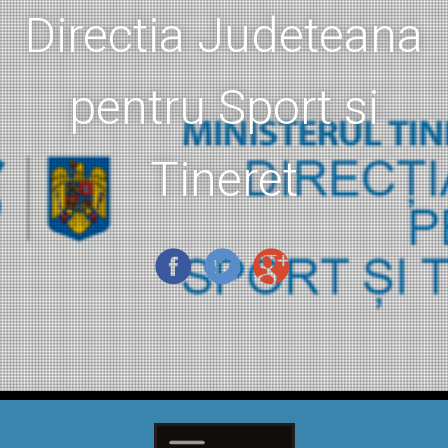
Directia Judeteana
pentru Sport si
Tineret