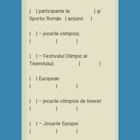
| | participante la: | şi
Sportiv Român | acţiunii |
| | – jocurile olimpice;
| | |
| | – Festivalul Olimpic al
Tineretului| | |
| | European
| | |
| | – jocurile olimpice de tineret
| | |
| | – Jocurile Europei
| | |