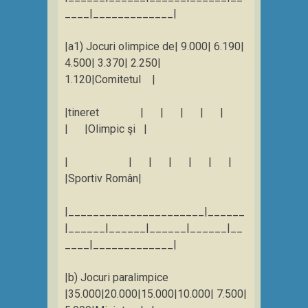
____|_____________|
|a1) Jocuri olimpice de| 9.000| 6.190|
4.500| 3.370| 2.250|
1.120|Comitetul |
|tineret | | | | |
| |Olimpic şi |
| | | | | | |
|Sportiv Român|
|______________________|______
|______|______|______|______|__
____|_____________|
|b) Jocuri paralimpice
|35.000|20.000|15.000|10.000| 7.500|