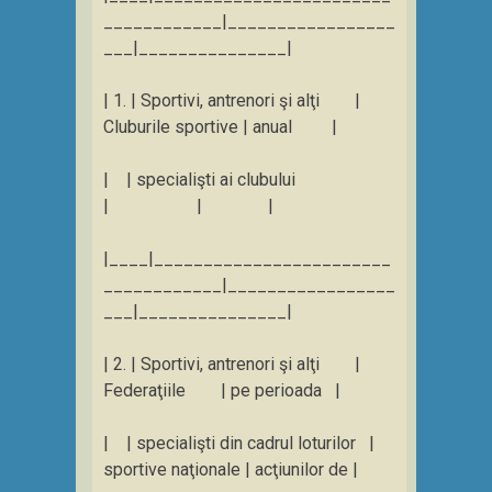
____________|_________________
___|_______________|
| 1. | Sportivi, antrenori şi alţi |
Cluburile sportive | anual |
| | specialişti ai clubului
| | |
|____|________________________
____________|_________________
___|_______________|
| 2. | Sportivi, antrenori şi alţi |
Federaţiile | pe perioada |
| | specialişti din cadrul loturilor |
sportive naţionale | acţiunilor de |