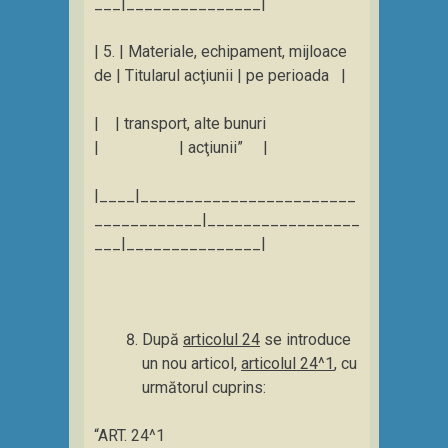
___|_______________|
| 5. | Materiale, echipament, mijloace
de | Titularul acţiunii | pe perioada |
| | transport, alte bunuri
| | acţiunii” |
|____|________________________
____________|_________________
___|_______________|
După
articolul 24
se introduce
un nou articol,
articolul 24^1
, cu
următorul cuprins:
“ART. 24^1