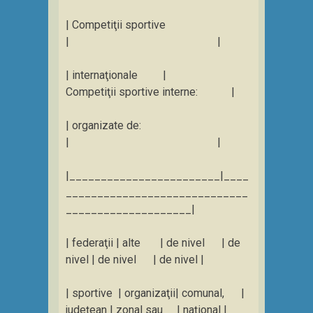
| Competiţii sportive
| |
| internaţionale |
Competiţii sportive interne: |
| organizate de:
| |
|________________________|____
_____________________________
____________________|
| federaţii | alte | de nivel | de
nivel | de nivel | de nivel |
| sportive | organizaţii| comunal, |
judeţean | zonal sau | naţional |