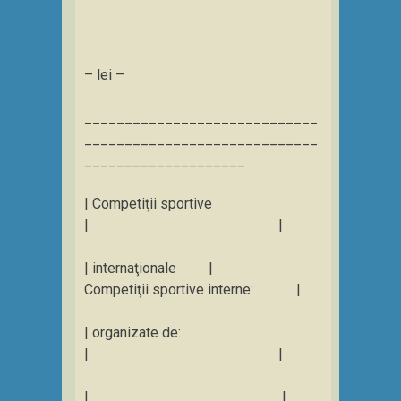
– lei –
_____________________________
_____________________________
____________________
| Competiţii sportive
| |
| internaţionale |
Competiţii sportive interne: |
| organizate de:
| |
|________________________|____