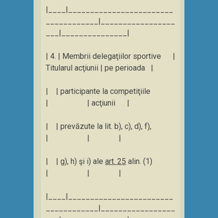
|____|________________________
____________|_________________
___|_______________|
| 4. | Membrii delegaţiilor sportive |
Titularul acţiunii | pe perioada |
| | participante la competiţiile
| | acţiunii |
| | prevăzute la lit. b), c), d), f),
| | |
| | g), h) şi i) ale
art. 25
alin. (1)
| | |
|____|________________________
____________|_________________