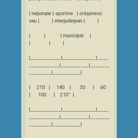
| naţionale | sportive | orăşenesc
sau | | interjudeţean | |
| | | municipal |
| | |
|___________|____________|____
___________|__________|_______
________|__________|
| 210 | 140 | 30 | 60
| 100 | 210” |
|___________|____________|____
___________|__________|_______
________|__________|