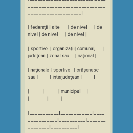
_____________________________
____________________|
| federaţii | alte | de nivel | de
nivel | de nivel | de nivel |
| sportive | organizaţii| comunal, |
judeţean | zonal sau | naţional |
| naţionale | sportive | orăşenesc
sau | | interjudeţean | |
| | | municipal |
| | |
|___________|____________|____
___________|__________|_______
________|__________|