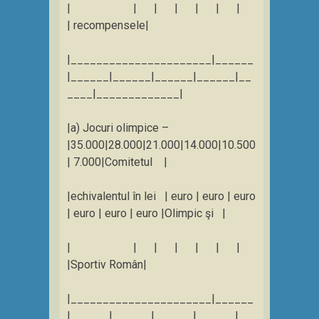
| | | | | | |
| recompensele|
|______________________|______
|______|______|______|______|__
____|_____________|
|a) Jocuri olimpice –
|35.000|28.000|21.000|14.000|10.500
| 7.000|Comitetul |
|echivalentul în lei | euro | euro | euro
| euro | euro | euro |Olimpic şi |
| | | | | | |
|Sportiv Român|
|______________________|______
|______|______|______|______|__