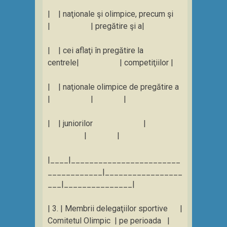
| | naţionale şi olimpice, precum şi
| | pregătire şi a|
| | cei aflaţi în pregătire la
centrele| | competiţiilor |
| | naţionale olimpice de pregătire a
| | |
| | juniorilor |
| |
|____|________________________
____________|_________________
___|_______________|
| 3. | Membrii delegaţiilor sportive |
Comitetul Olimpic | pe perioada |