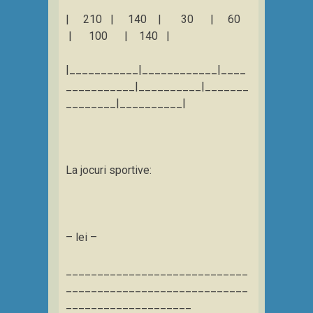
| 210 | 140 | 30 | 60
| 100 | 140 |
|___________|____________|____
___________|__________|_______
________|__________|
La jocuri sportive:
– lei –
_____________________________
_____________________________
____________________