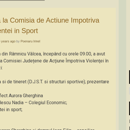
entei in Sport
8 years ago
by
Poenaru Irinel
n din Râmnicu Vâlcea, începând cu orele 09.00, a avut
u a Comisiei Județene de Acţiune Împotriva Violenţei în
i:
si de tineret (D.J.S.T. si structuri sportive); prezentare
efect Aurora Gherghina
lescu Nadia – Colegiul Economic;
ei in sport;