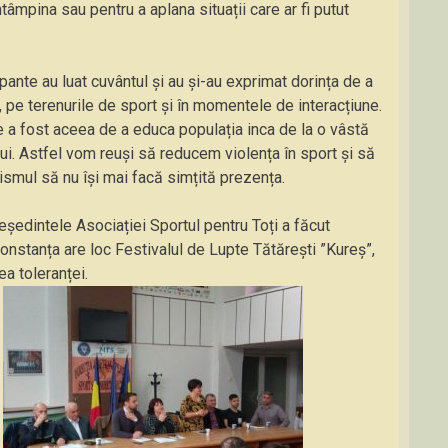
ntâmpina sau pentru a aplana situații care ar fi putut
pante au luat cuvântul și au și-au exprimat dorința de a
, pe terenurile de sport și în momentele de interacțiune.
te a fost aceea de a educa populația inca de la o vâstă
-ului. Astfel vom reuși să reducem violența în sport și să
sismul să nu își mai facă simțită prezența.
ședintele Asociației Sportul pentru Toți a făcut
 Constanța are loc Festivalul de Lupte Tătărești ”Kureș”,
a toleranței.