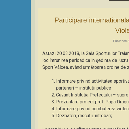
Participare internationala la Comisia de Actiune Impotriva
Viol
Published
Astăzi 20.03.2018, la Sala Sporturilor Traia
loc întrunirea perioadica în şedinţă de lucr
Sport Vâlcea, având următoarea ordine de z
Informare privind activitatea sportiva 
parteneri – institutii publice
Cuvant Institutia Prefectului – supr
Prezentare proiect prof. Papa Dragu
Informare privind combaterea violent
Dezbateri, discutii, intrebari;