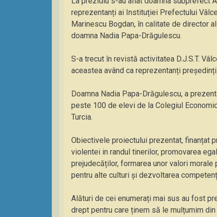
La prezidiu s-au aflat doamna subprefect Au
reprezentanți ai Instituției Prefectului Vâl
Marinescu Bogdan, în calitate de director al
doamna Nadia Papa-Drăgulescu.
S-a trecut în revistă activitatea D.J.S.T. Vâl
aceastea având ca reprezentanți președinți
Doamna Nadia Papa-Drăgulescu, a prezentat 
peste 100 de elevi de la Colegiul Economic 
Turcia.
Obiectivele proiectului prezentat, finanțat 
violentei in randul tinerilor, promovarea egal
prejudecăților, formarea unor valori morale 
pentru alte culturi și dezvoltarea competențe
Alături de cei enumerați mai sus au fost preze
drept pentru care ținem să le mulțumim din