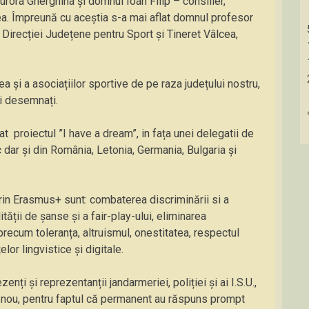
rora Gherghina și domnul Ioan Filip – consilier,
cea. Împreună cu aceștia s-a mai aflat domnul profesor
 Direcției Județene pentru Sport și Tineret Vâlcea,
cea și a asociațiilor sportive de pe raza județului nostru,
i desemnați.
proiectul ”I have a dream”, in fața unei delegatii de
dar și din România, Letonia, Germania, Bulgaria și
prin Erasmus+ sunt: combaterea discriminării si a
ității de șanse și a fair-play-ului, eliminarea
precum toleranța, altruismul, onestitatea, respectul
lor lingvistice și digitale.
nți și reprezentanții jandarmeriei, poliției și ai I.S.U.,
 nou, pentru faptul că permanent au răspuns prompt