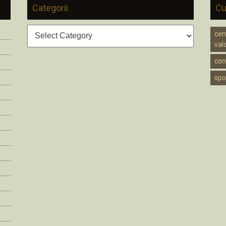
Categorii
Cu
Categorii
cen
valc
cons
spo