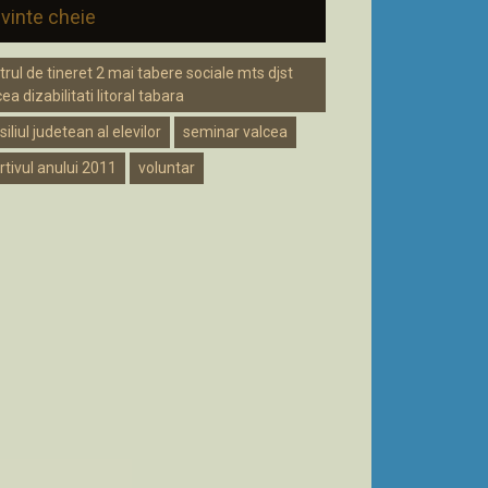
vinte cheie
trul de tineret 2 mai tabere sociale mts djst
ea dizabilitati litoral tabara
iliul judetean al elevilor
seminar valcea
rtivul anului 2011
voluntar