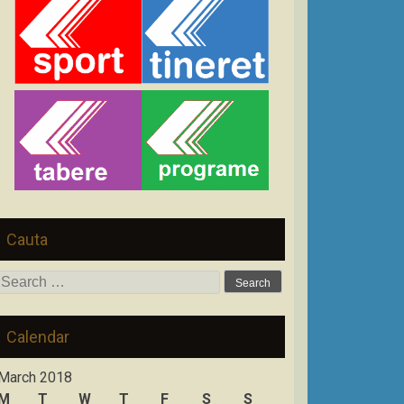
Cauta
Search
for:
Calendar
March 2018
M
T
W
T
F
S
S