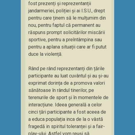
fost prezenți și reprezentanții
jandarmeriei, poliției și ai I.S.U., drept
pentru care ținem să le mulțumim din
nou, pentru faptul că permanent au
răspuns prompt solicitărilor miscării
sportive, pentru a preîntâmpina sau
pentru a aplana situații care ar fi putut
duce la violență.
Rând pe rând reprezentanți din țările
participante au luat cuvântul și au și-au
exprimat dorința de a promova valori
sănătoase în rândul tinerilor, pe
terenurile de sport și în momentele de
interacțiune. Ideea generală a celor
cinci țări participante a fost aceea de
a educa populația inca de la o vâstă
fragedă in spiritul toleranței și a fair-
play-ului. Astfel vom reuși să