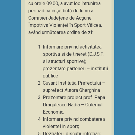
cu orele 09.00, a avut loc întrunirea
perioadica în şedinţă de lucru a
Comisiei Județene de Acţiune
Împotriva Violenţei în Sport Vâlcea,
având următoarea ordine de zi:
Informare privind activitatea
sportiva si de tineret (D.J.S.T.
si structuri sportive);
prezentare parteneri – institutii
publice
Cuvant Institutia Prefectului –
suprefect Aurora Gherghina
Prezentare proiect prof. Papa
Dragulescu Nadia – Colegiul
Economic;
Informare privind combaterea
violentei in sport;
Dezbateri, discutii, intrebari;