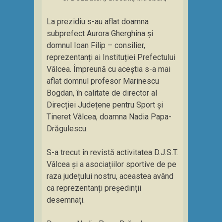
La prezidiu s-au aflat doamna
subprefect Aurora Gherghina și
domnul Ioan Filip – consilier,
reprezentanți ai Instituției Prefectului
Vâlcea. Împreună cu aceștia s-a mai
aflat domnul profesor Marinescu
Bogdan, în calitate de director al
Direcției Județene pentru Sport și
Tineret Vâlcea, doamna Nadia Papa-
Drăgulescu.
S-a trecut în revistă activitatea D.J.S.T.
Vâlcea și a asociațiilor sportive de pe
raza județului nostru, aceastea având
ca reprezentanți președinții
desemnați.