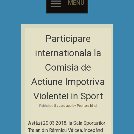
MENU
Skip
to
Participare
content
internationala la
Comisia de
Actiune Impotriva
Violentei in Sport
Published
8 years ago
by
Poenaru Irinel
Astăzi 20.03.2018, la Sala Sporturilor
Traian din Râmnicu Vâlcea, începând