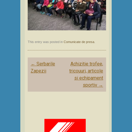
This entry was posted in
Comunicate de presa
.
Post
←
Serbarile
Achizitie trofee,
navigation
Zapezii
tricouuri, articole
si echipament
sportiv
→