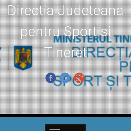
Directia Judeteana
pentru Sport si
Tineret