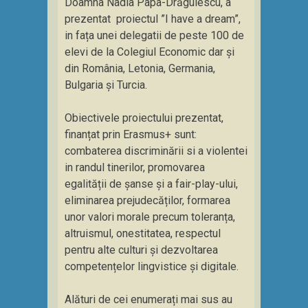
Doamna Nadia Papa-Drăgulescu, a
prezentat proiectul ”I have a dream”,
in fața unei delegatii de peste 100 de
elevi de la Colegiul Economic dar și
din România, Letonia, Germania,
Bulgaria și Turcia.
Obiectivele proiectului prezentat,
finanțat prin Erasmus+ sunt:
combaterea discriminării si a violentei
in randul tinerilor, promovarea
egalității de șanse și a fair-play-ului,
eliminarea prejudecăților, formarea
unor valori morale precum toleranța,
altruismul, onestitatea, respectul
pentru alte culturi și dezvoltarea
competențelor lingvistice și digitale.
Alături de cei enumerați mai sus au