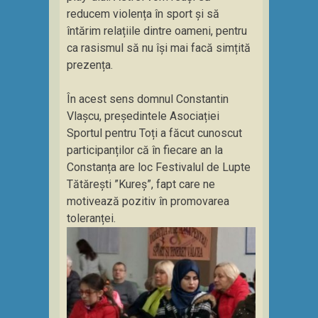
reducem violența în sport și să
întărim relațiile dintre oameni, pentru
ca rasismul să nu își mai facă simțită
prezența.
În acest sens domnul Constantin
Vlașcu, președintele Asociației
Sportul pentru Toți a făcut cunoscut
participanților că în fiecare an la
Constanța are loc Festivalul de Lupte
Tătărești ”Kureș”, fapt care ne
motivează pozitiv în promovarea
toleranței.