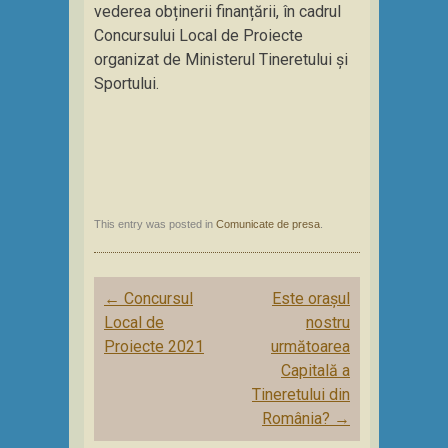
vederea obținerii finanțării, în cadrul
Concursului Local de Proiecte
organizat de Ministerul Tineretului și
Sportului.
This entry was posted in
Comunicate de presa
.
Post
←
Concursul
Este orașul
navigation
Local de
nostru
Proiecte 2021
următoarea
Capitală a
Tineretului din
România?
→