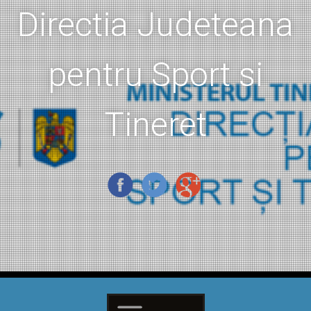
Directia Judeteana
pentru Sport si
Tineret