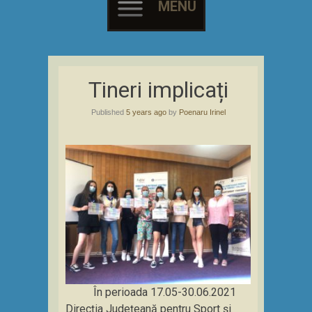
MENU
Skip
to
Tineri implicați
content
Published
5 years ago
by
Poenaru Irinel
În perioada 17.05-30.06.2021
Direcția Județeană pentru Sport și