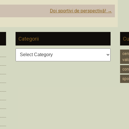
Doi sportivi de perspectivă!
→
Categorii
Cu
Categorii
cen
valc
cons
spo