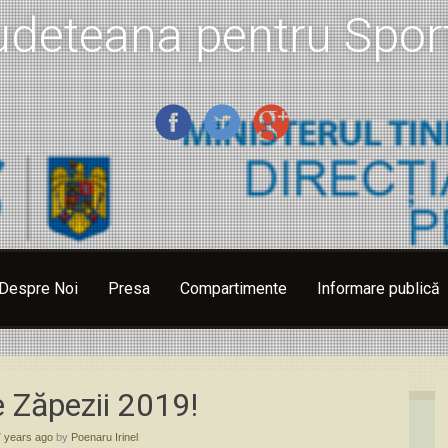
udeteana pentru Sport
Despre Noi
Presa
Compartimente
Informare publică
e Zăpezii 2019!
7 years ago
by
Poenaru Irinel