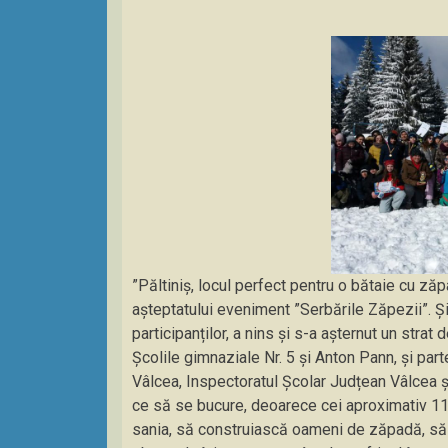
”Păltiniș, locul perfect pentru o bătaie cu ză
așteptatului eveniment ”Serbările Zăpezii”. Și
participanților, a nins și s-a așternut un str
Școlile gimnaziale Nr. 5 și Anton Pann, și par
Vâlcea, Inspectoratul Școlar Judțean Vâlcea ș
ce să se bucure, deoarece cei aproximativ 110
sania, să construiască oameni de zăpadă, să îș