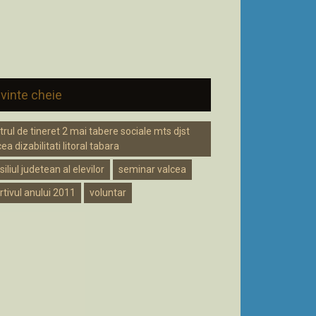
vinte cheie
trul de tineret 2 mai tabere sociale mts djst
ea dizabilitati litoral tabara
iliul judetean al elevilor
seminar valcea
rtivul anului 2011
voluntar