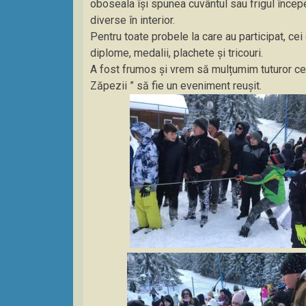
oboseala își spunea cuvântul sau frigul începea
diverse în interior.
Pentru toate probele la care au participat, cei 
diplome, medalii, plachete și tricouri.
A fost frumos și vrem să mulțumim tuturor cel
Zăpezii ” să fie un eveniment reușit.