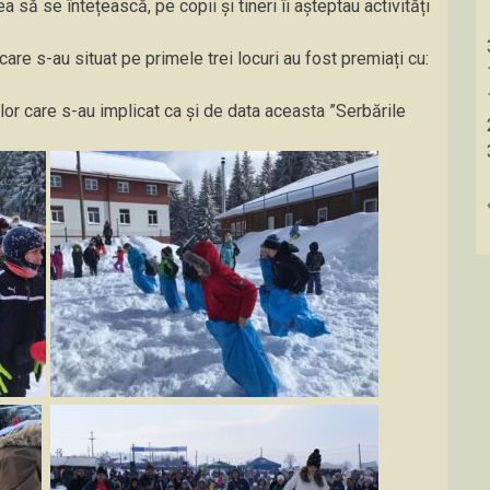
 să se întețească, pe copii și tineri îi așteptau activități
care s-au situat pe primele trei locuri au fost premiați cu:
or care s-au implicat ca și de data aceasta ”Serbările