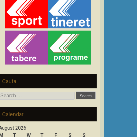
Cauta
Search
for:
Calendar
August 2026
M
T
W
T
F
S
S