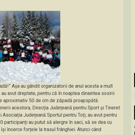
padă!” Așa au gândit organizatorii de anul acesta a mult
 au avut dreptate, pentru că în noaptea dinaintea sosirii
at de aproximativ 50 de cm de zăpadă proapspătă.
tenerii acestora, Direcția Județeană pentru Sport și Tineret
i Asociația Județeană Sportul pentru Toți, au avut pentru
 participanți au putut să alergre în saci, să se dea cu
i încerce forțele la trasul frânghiei. Atunci când