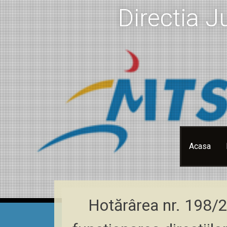
Directia J
Skip
Acasa
to
content
Hotărârea nr. 198/2