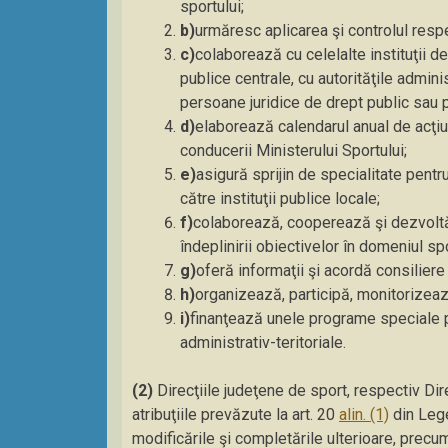
sportului;
b)
urmăresc aplicarea şi controlul respe
c)
colaborează cu celelalte instituţii d
publice centrale, cu autorităţile administ
persoane juridice de drept public sau p
d)
elaborează calendarul anual de acţiuni
conducerii Ministerului Sportului;
e)
asigură sprijin de specialitate pentr
către instituţii publice locale;
f)
colaborează, cooperează şi dezvoltă 
îndeplinirii obiectivelor în domeniul spo
g)
oferă informaţii şi acordă consiliere
h)
organizează, participă, monitorizeaz
i)
finanţează unele programe speciale pe
administrativ-teritoriale.
(2)
Direcţiile judeţene de sport, respectiv Dir
atribuţiile prevăzute la art. 20
alin. (1)
din Lege
modificările şi completările ulterioare, precum