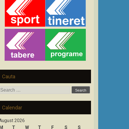
Cauta
Search
for:
Calendar
August 2026
M
T
W
T
F
S
S