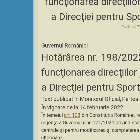
funcţionarea direcţiilo
a Direcţiei pentru Sp
Published
7
Guvernul României
Hotărârea nr. 198/2022
funcţionarea direcţiilor
a Direcţiei pentru Spor
Text publicat în Monitorul Oficial, Partea
În vigoare de la 14 februarie 2022
În temeiul
art. 108
din Constituţia României, rep
urgenţă a Guvernului nr. 121/2021 privind stab
centrale şi pentru modificarea şi completarea 
ulterioare,