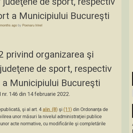
r judeţene de sport, respectiv
ort a Municipiului Bucureşti
 months ago
by
Poenaru Irinel
 privind organizarea şi
 judeţene de sport, respectiv
t a Municipiului Bucureşti
 I nr. 146 din 14 februarie 2022.
ublicată, şi al art. 4
alin. (8)
şi
(11)
din Ordonanţa de
ilirea unor măsuri la nivelul administraţiei publice
unor acte normative, cu modificările şi completările