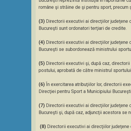
Bucureşti reprezintă instituţia în raporturile cu
române şi străine de şi pentru sport, precum şi
(3)
Directorii executivi ai direcţiilor judeţene
Bucureşti sunt ordonatori terţiari de credite.
(4)
Directorii executivi ai direcţiilor judeţene
Bucureşti se subordonează ministrului sportul
(5)
Directorii executivi şi, după caz, directorii 
postului, aprobată de către ministrul sportului
(6)
În exercitarea atribuţiilor lor, directorii ex
Direcţiei pentru Sport a Municipiului Bucureşti
(7)
Directorii executivi ai direcţiilor judeţene
Bucureşti şi, după caz, adjuncţii acestora se n
(8)
Directorii executivi ai direcţiilor judeţene