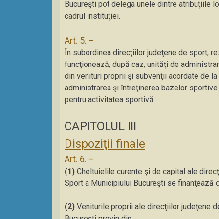
Bucureşti pot delega unele dintre atribuţiile lo
cadrul instituţiei.
Art. 5. –
În subordinea direcţiilor judeţene de sport, re
funcţionează, după caz, unităţi de administrare
din venituri proprii şi subvenţii acordate de la
administrarea şi întreţinerea bazelor sportive
pentru activitatea sportivă.
CAPITOLUL III
Dispoziţii finale
Art. 6. –
(1)
Cheltuielile curente şi de capital ale direc
Sport a Municipiului Bucureşti se finanţează di
(2)
Veniturile proprii ale direcţiilor judeţene 
Bucureşti provin din: