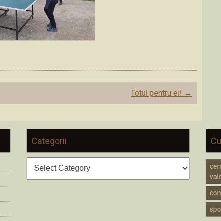
Totul pentru ei!
→
Categorii
Cu
Categorii
cen
valc
cons
spo