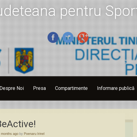
udeteana pentru Sport
Despre Noi
Presa
Compartimente
Informare publică
eActive!
 months ago
by
Poenaru Irinel