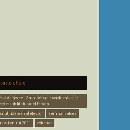
vinte cheie
trul de tineret 2 mai tabere sociale mts djst
ea dizabilitati litoral tabara
iliul judetean al elevilor
seminar valcea
rtivul anului 2011
voluntar