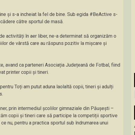
e și s-a incheiat la fel de bine. Sub egida #BeActive s-
recădere către sportul de masă.
de activități în aer liber, ne-a determinat să organizăm o
ilor de vârstă care au răspuns pozitiv la mișcare și
ate, avand ca parteneri Asociația Județeană de Fotbal, fiind
t printer copii și tineri.
ntru Toți am putut aduna laolaltă copii, tineri și adulți
s.
er, prin intermediul școlilor gimnaziale din Păușești –
 copii și tineri care să participe la competiții sportive
 ce nu, pentru a practica sportul sub îndrumarea unui