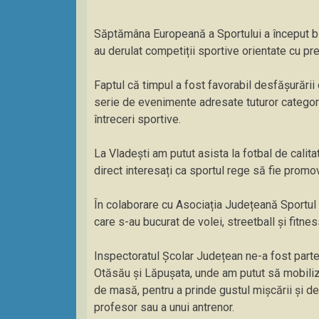
Săptămâna Europeană a Sportului a început bin
au derulat competiții sportive orientate cu p
Faptul că timpul a fost favorabil desfășurării 
serie de evenimente adresate tuturor categori
întreceri sportive.
La Vladești am putut asista la fotbal de calit
direct interesați ca sportul rege să fie promova
În colaborare cu Asociația Județeană Sportul pe
care s-au bucurat de volei, streetball și fitnes
Inspectoratul Școlar Județean ne-a fost parten
Otăsău și Lăpușata, unde am putut să mobilizăm
de masă, pentru a prinde gustul mișcării și de
profesor sau a unui antrenor.