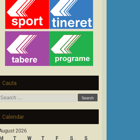
Cauta
Search
for:
Calendar
August 2026
M
T
W
T
F
S
S