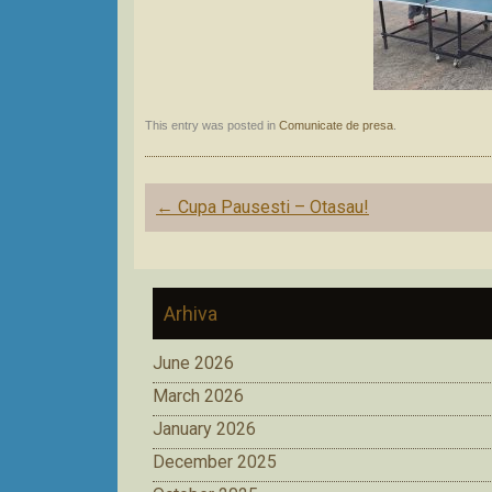
This entry was posted in
Comunicate de presa
.
Post
←
Cupa Pausesti – Otasau!
navigation
Arhiva
June 2026
March 2026
January 2026
December 2025