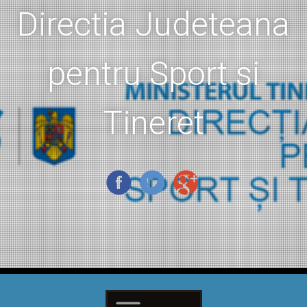
Directia Judeteana
pentru Sport si
Tineret