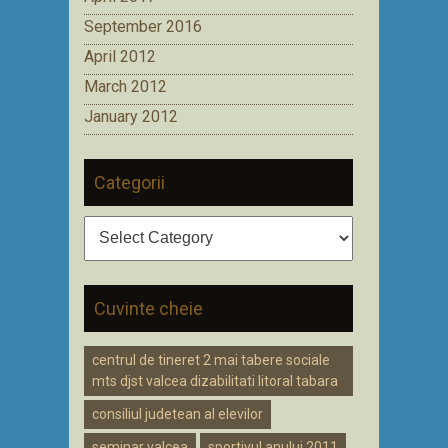
September 2016
April 2012
March 2012
January 2012
Categorii
Categorii
Cuvinte cheie
centrul de tineret 2 mai tabere sociale
mts djst valcea dizabilitati litoral tabara
consiliul judetean al elevilor
seminar valcea
sportivul anului 2011