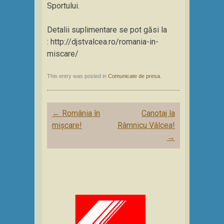
Sportului.
Detalii suplimentare se pot găsi la
: http://djstvalcea.ro/romania-in-
miscare/
This entry was posted in
Comunicate de presa
.
Post
←
România în
Canotaj la
navigation
mișcare!
Râmnicu Vâlcea!
→