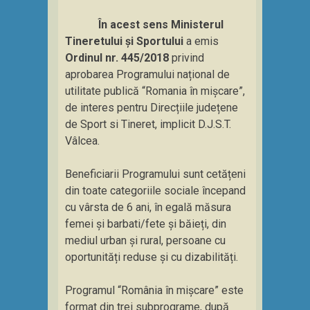
În acest sens Ministerul
Tineretului și Sportului
a emis
Ordinul nr. 445/2018
privind
aprobarea Programului național de
utilitate publică “Romania în mișcare”,
de interes pentru Direcțiile județene
de Sport si Tineret, implicit D.J.S.T.
Vâlcea.
Beneficiarii Programului sunt cetățeni
din toate categoriile sociale începand
cu vârsta de 6 ani, în egală măsura
femei și barbati/fete și băieți, din
mediul urban și rural, persoane cu
oportunități reduse și cu dizabilități.
Programul “România în mișcare” este
format din trei subprograme, după