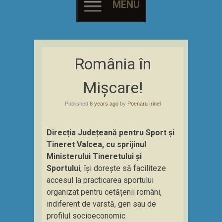
MENU
Skip
to
România în
content
Mișcare!
Published
8 years ago
by
Poenaru Irinel
Direcția Județeană pentru Sport și
Tineret Valcea, cu sprijinul
Ministerului Tineretului și
Sportului
, își dorește să faciliteze
accesul la practicarea sportului
organizat pentru cetățenii români,
indiferent de varstă, gen sau de
profilul socioeconomic.