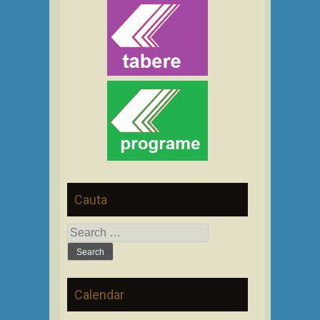
Cauta
Search
for:
Calendar