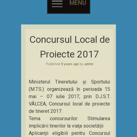
MENU
Skip
to
Concursul Local de
content
Proiecte 2017
Published
9 years ago
by
admin
Ministerul Tineretului şi Sportului
(M.T.S.) organizează în perioada 15
mai – 07 iulie 2017, prin D.J.S.T.
VÂLCEA, Concursul local de proiecte
de tineret 2017.
Tema concursurilor: Stimularea
implicării tinerilor la viaţa societăţii
Aplicanţii eligibili pentru Concursul