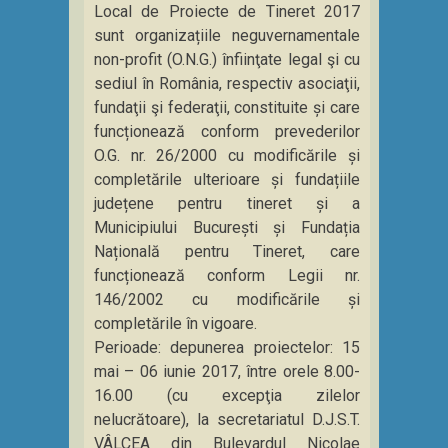
Local de Proiecte de Tineret 2017
sunt organizațiile neguvernamentale
non-profit (O.N.G.) înfiinţate legal şi cu
sediul în România, respectiv asociaţii,
fundaţii şi federaţii, constituite și care
funcționează conform prevederilor
O.G. nr. 26/2000 cu modificările și
completările ulterioare și fundațiile
județene pentru tineret și a
Municipiului București și Fundația
Națională pentru Tineret, care
funcționează conform Legii nr.
146/2002 cu modificările și
completările în vigoare.
Perioade: depunerea proiectelor: 15
mai – 06 iunie 2017, între orele 8.00-
16.00 (cu excepţia zilelor
nelucrătoare), la secretariatul D.J.S.T.
VÂLCEA din Bulevardul Nicolae