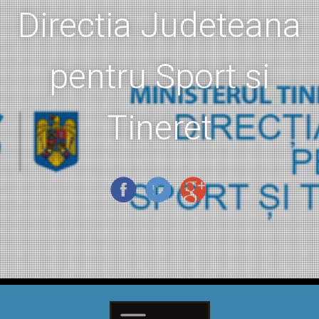
Directia Judeteana
pentru Sport si
Tineret