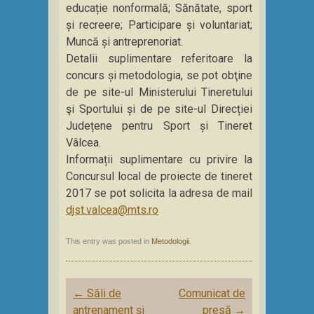
educație nonformală; Sănătate, sport
și recreere; Participare și voluntariat;
Muncă și antreprenoriat.
Detalii suplimentare referitoare la
concurs și metodologia, se pot obţine
de pe site-ul Ministerului Tineretului
şi Sportului și de pe site-ul Direcției
Județene pentru Sport și Tineret
Vâlcea.
Informații suplimentare cu privire la
Concursul local de proiecte de tineret
2017 se pot solicita la adresa de mail
djst.valcea@mts.ro
This entry was posted in
Metodologii
.
Post
←
Săli de
Comunicat de
navigation
antrenament și
presă
→