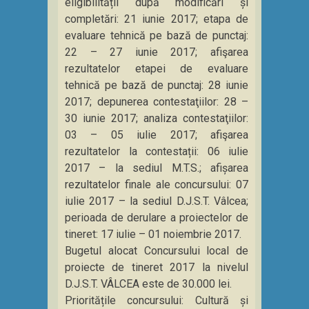
eligibilității după modificări și
completări: 21 iunie 2017; etapa de
evaluare tehnică pe bază de punctaj:
22 – 27 iunie 2017; afişarea
rezultatelor etapei de evaluare
tehnică pe bază de punctaj: 28 iunie
2017; depunerea contestaţiilor: 28 –
30 iunie 2017; analiza contestaţiilor:
03 – 05 iulie 2017; afişarea
rezultatelor la contestații: 06 iulie
2017 – la sediul M.T.S.; afișarea
rezultatelor finale ale concursului: 07
iulie 2017 – la sediul D.J.S.T. Vâlcea;
perioada de derulare a proiectelor de
tineret: 17 iulie – 01 noiembrie 2017.
Bugetul alocat Concursului local de
proiecte de tineret 2017 la nivelul
D.J.S.T. VÂLCEA este de 30.000 lei.
Prioritățile concursului: Cultură și